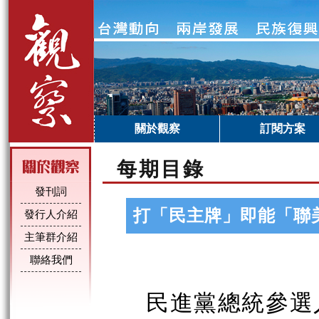
關於觀察
訂閱方案
每期目錄
發刊詞
打「民主牌」即能「聯
發行人介紹
主筆群介紹
聯絡我們
民
進黨總統參選