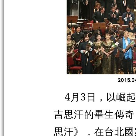
4月3日，以崛起
吉思汗
的
畢生傳奇
思汗》，在台北國