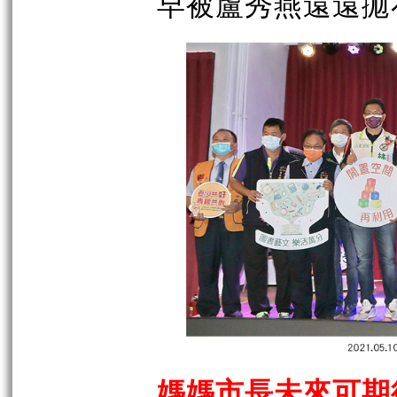
早被盧秀燕遠遠拋
媽媽市長未來可期