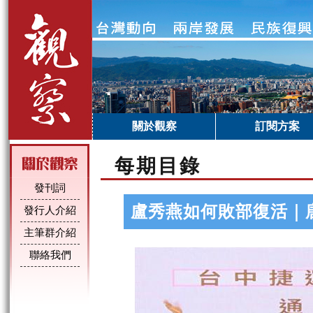
關於觀察
訂閱方案
每期目錄
發刊詞
盧秀燕如何敗部復活｜
發行人介紹
主筆群介紹
聯絡我們