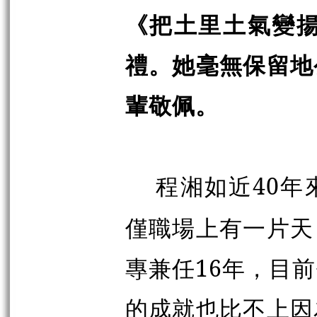
《把土里土氣變揚
禮。她毫無保留地
輩敬佩。
程湘如近40
僅職場上有一片天
專兼任16年，目
的成就也比不上因