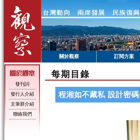
關於觀察
訂閱方案
每期目錄
發刊詞
程湘如不藏私 設計密
發行人介紹
主筆群介紹
聯絡我們