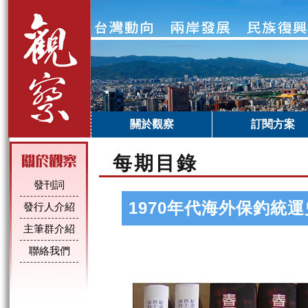
關於觀察
訂閱方案
每期目錄
發刊詞
1970年代海外保釣統
發行人介紹
主筆群介紹
聯絡我們