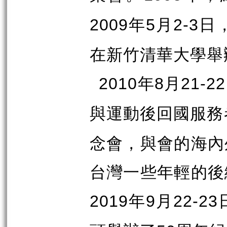
年
月
日
2009
5
2-3
在新竹清華大學舉
年
月
2010
8
21-22
與運動後回國服務
念會，與會的海內
台灣一些年輕的後
年
月
2019
9
22-23