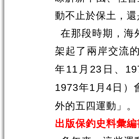
動不止於保土，還
在那段時期，海
架起了兩岸交流
年
月
日、
11
23
19
年
月
日）
1973
1
4
外的五四運動」。
出版保釣史料彙編