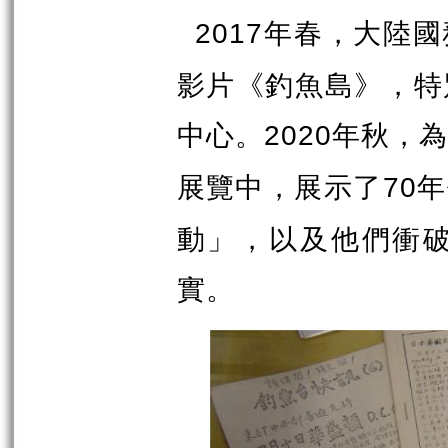
年春，大陸國
2017
影片《釣魚島》，特
中心。
年秋，
2020
展覽中，展示了
年
70
動」，以及他們衝
實。