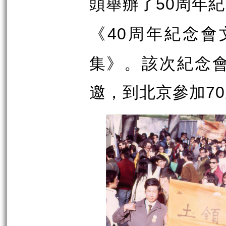
頭舉辦了
周年紀
50
《
周年紀念會
40
集》。該次紀念
邀，到北京參加
70