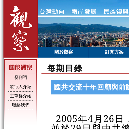
關於觀察
訂閱方案
每期目錄
發刊詞
國共交流十年回顧與前
發行人介紹
主筆群介紹
聯絡我們
2005年4月2
並於29日與中共