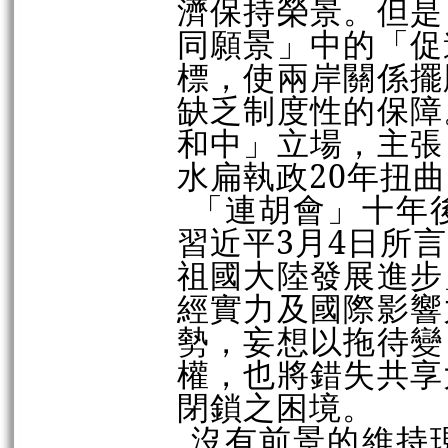
濟保持榮景。但是
同願景」中的「促
標，使兩岸關係擺
缺乏制度性的保障
和中」立場，主張
水扁執政20年扭
「連胡會」十年
習近平3月4日所
祖國大陸發展進步
經實力及國際影響
勢，妄想以拖待變
權，也將錯失共享
閉鎖之困境。
沒有前景的維持