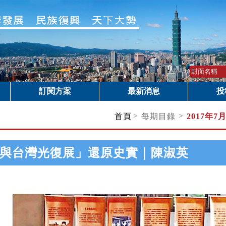
訂閱方案
最新消息
投
>
>
首頁
每期目錄
2017年7
與台灣光復展」還原史實｜陳淑英