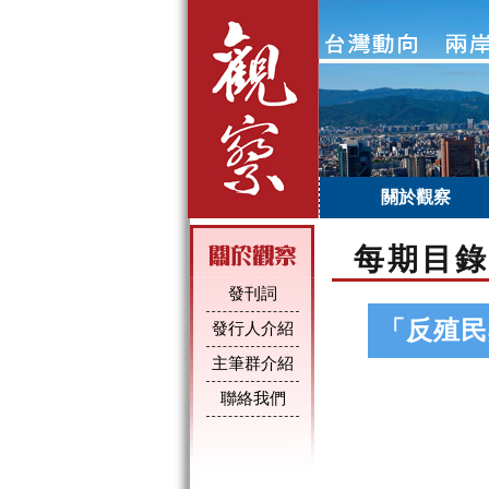
關於觀察
每期目錄
發刊詞
「反殖民
發行人介紹
主筆群介紹
聯絡我們