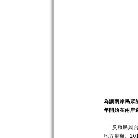
為讓兩岸民眾
年開始在兩岸
「反殖民與台
地方舉辦。20