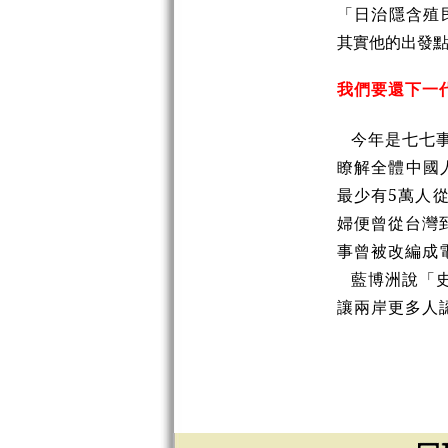
「日治隱含殖
其實他的出發
我們要還下一
今年是七七
瞭解全體中國人
最少有5萬人
婦便曾從台灣
事曾被改編成
藍博洲說「
讓兩岸更多人