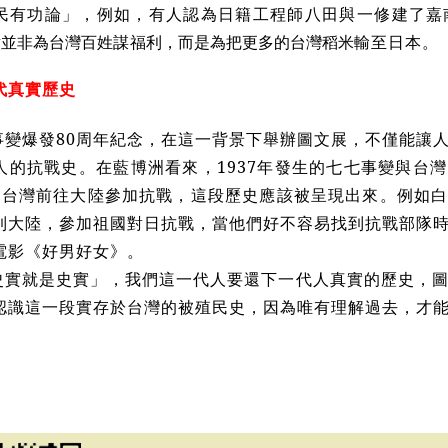
民有功論」，例如，有人認為日籍工程師八田與一修建了
嘉
點並非為台灣百姓謀福利，而是為把更多的台灣稻米
輸至日本。
代真實歷史
事變爆發80周年紀念，在這一背景下舉辦圖文展，不僅能讓
的抗戰史。在藍博洲看來，1937年發生的七七事變與台灣緊密
從台灣前往大陸參加抗戰，這段歷史應該被呈現出來。例如
到大陸，參加祖國對日抗戰，當他們好不容易找到抗戰部隊
電影《好男好女》。
史實就是史實」，我們這一代人要還下一代人真實的歷史，
認識這一段實存於台灣的被殖民史，因為唯有理解過去，才