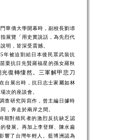
廈門華僑大學開幕時，副校長劉
塨
亦指展覽「用史實說話，為先烈代
字說明，皆深受震撼。
95年被迫割給日本後民眾武裝抗
。苗栗抗日先賢羅福星的孫女羅秋
朝光復轉悽然。三軍解甲悲刀
在台展出時，抗日志士家屬如林
同場次的座談會。
史調查研究與寫作，曾主編日據時
認同，奔走於兩岸之間。
時期對殖民者的激烈反抗缺乏認
同的發展。再加上李登輝、陳水扁
影響了台灣年輕人。藍博洲認為