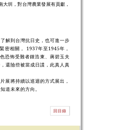
南大圳，對台灣農業發展有貢獻，
人了解到台灣抗日史，也可進一步
相關， 1937年至1945年，
白色恐怖受難者鍾浩東、蔣碧玉夫
時，還險些被當成日諜，此真人真
圖片展將持續以巡迴的方式展出，
能知道未來的方向。
回目錄