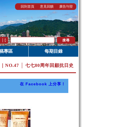
回到首頁
意見回饋
廣告刊登
稿專區
每期目錄
月｜
NO.47 │ 七七80周年回顧抗日史
在 Facebook 上分享！