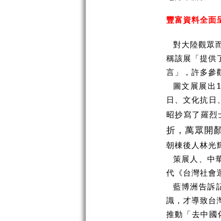
豐富資料全面
對大陸觀眾
稱該展「提供
言」，許多參
圖文展展出
日、文化抗日
昭抄寫了羅烈
折，萬眾開
朝棟後人林光
策展人、中
代《台灣社會
藍博洲告訴
識，才導致台
推動「去中國