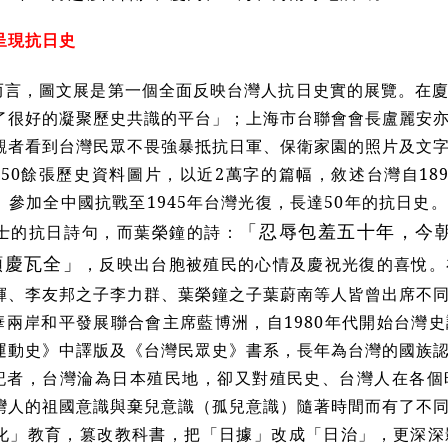
呈現抗日史
而言，圖文展是第一個全面反映台灣人抗日史實的展覽。在
了很好的凝聚歷史共識的平台」；上海市台聯會會長盧麗安
觀者看到台灣民眾不畏強暴抵抗日軍、保衛家園的照片及文
150餘張歷史資料圖片，以近2萬字的篇幅，敘述台灣自18
、參加全中國抗戰至1945年台灣光復，長達50年的抗日史
士的抗日詩句，而葉榮鐘的詩：
「忍辱包羞五十年，今
，反映出台胞被殖民的心情及慶祝光復的喜悅。
顏慶瓦全」
輝、李友邦之子李力群、葉榮鐘之子葉蔚南等人皆曾出席不
華兩岸和平發展聯合會主席藍博洲，自1980年代開始台灣
運動史》中譯版及《台灣民眾史》書系，長年為台灣的國族
記者，台灣淪為日本殖民地，卻又對殖民史、台灣人在各個
灣人的祖國意識與棄兒意識（孤兒意識）隨著時間而有了不
化」教育，篡改教科書，把「日據」改成「日治」，更深深