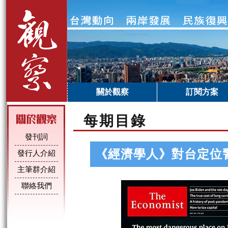
關於觀察
訂閱方案
每期目錄
發刊詞
《經濟學人》對台定位
發行人介紹
主筆群介紹
聯絡我們