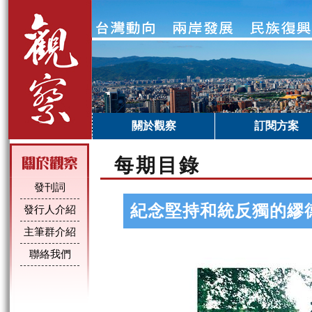
關於觀察
訂閱方案
每期目錄
發刊詞
紀念堅持和統反獨的繆
發行人介紹
主筆群介紹
聯絡我們