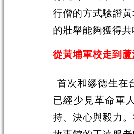
行僧的方式驗證黃
的壯舉能夠獲得共
從黃埔軍校走到蘆
首次和繆德生在
已經少見革命軍
持、決心與毅力。
故事館的王遠服老