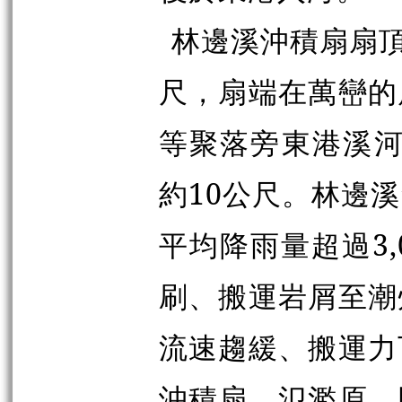
林邊溪沖積扇扇頂
尺，扇端在萬巒的
等聚落旁東港溪河
約10公尺。林邊
平均降雨量超過3
刷、搬運岩屑至潮
流速趨緩、搬運力
沖積扇、氾濫原。