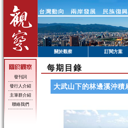
關於觀察
訂閱方案
每期目錄
發刊詞
大武山下的林邊溪沖積
發行人介紹
主筆群介紹
聯絡我們