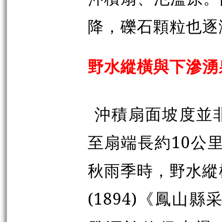
降，礫石顆粒也逐
野水縱橫與下滲湧
沖積扇面坡度並
至扇端長約10公里
秋雨季時，野水縱
(1894)《鳳山