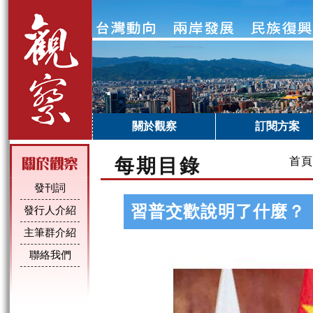
關於觀察
訂閱方案
每期目錄
首頁
發刊詞
習普交歡說明了什麼？
發行人介紹
主筆群介紹
聯絡我們