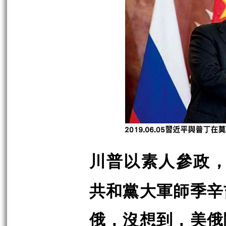
川普以素人參政
共和黨大軍師季辛
俄，沒想到，美俄