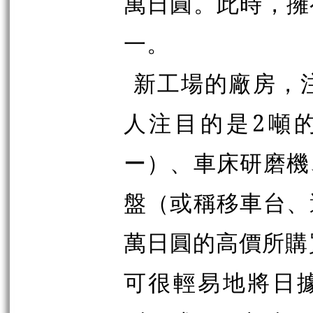
萬日圓。此時，擁
一。
新工場的廠房，
人注目的是
2
噸
ー
）、車床研磨機
盤（或稱移車台、
萬日圓的高價所購
可很輕易地將日據