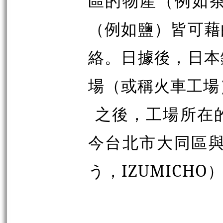
區的物產（例如
（例如鹽）皆可藉
絡。日據後，日本
場（或稱火車工場
之後，工場所在
今台北市大同區
う
，
IZUMICHO