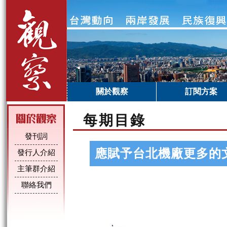
關於觀察
訂閱方案
每期目錄
發刊詞
應賦予台北機廠更多的
發行人介紹
主筆群介紹
聯絡我們