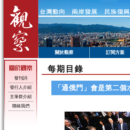
關於觀察
訂閱方案
每期目錄
發刊詞
「通俄門」會是第二個
發行人介紹
主筆群介紹
聯絡我們