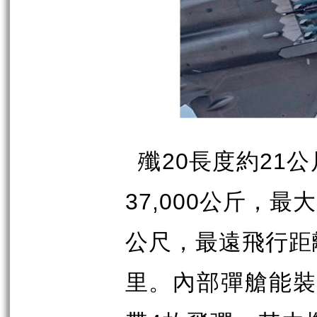
20
21
殲
長度約
公
37,000
公斤，最大
公尺，最遠飛行距
里。內部彈艙能