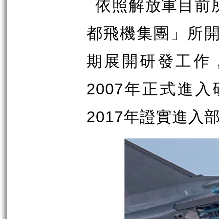
依照解放軍目前
都飛機集團」所
期展開研發工作
2007
年正式進入
2017
年證實進入