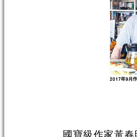
國寶級作家黃春