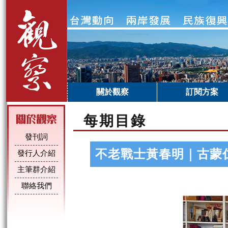
關於觀察
訂閱方案
每期目錄
發刊詞
不老戰士黃春明｜古蒙
發行人介紹
主筆群介紹
聯絡我們