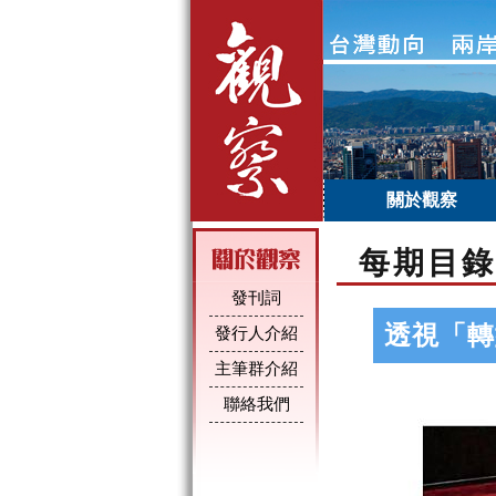
關於觀察
每期目錄
發刊詞
透視「轉
發行人介紹
主筆群介紹
聯絡我們