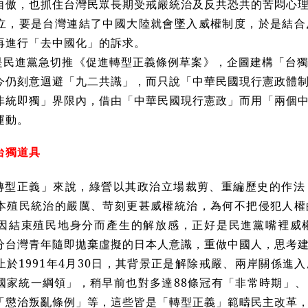
自傲，也抓住台灣民眾長期受戒嚴統治及反共恐共的苦悶心
立，要是台灣連結了中國大陸就會墜入威權制度，於是結合
再進行「去中國化」的訴求。
是民進黨急切推《促進轉型正義條例草案》，企圖建構「台
今仍刻意迴避「九二共識」，而只說「中華民國現行憲政體
非統即獨」界限內，借由「中華民國現行憲政」而用「兩個
運動。
台獨道具
轉型正義」來說，綠營以其政治立場裁剪、重編歷史的作法
本殖民統治的嚴厲、苛刻更甚威權統治，為何不把侵犯人權
因結束殖民地身分而產生的解放感，正好是民進黨嘴裡威權統
分台灣青年隨即拋棄虛擬的日本人意識，重做中國人，思考
止於1991年4月30日，其背景正是解除戒嚴、兩岸關係進
國家統一綱領」，稍早前也對多達88條冠有「非常時期」
「懲治叛亂條例」等，這些皆是「轉型正義」範疇民主改革