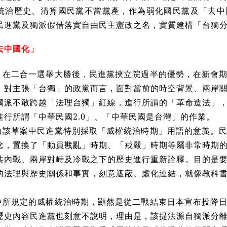
統治歷史、清算國民黨不當黨產，作為弱化國民黨及「去中
民進黨及獨派假借落實自由民主憲政之名，實質建構「台獨
去中國化」
，在二合一選舉大勝後，民進黨挾立院過半的優勢，在新會
。對主張「台獨」的政黨而言，面對當前的時空背景、兩岸
獨派不敢跨越「法理台獨」紅線，進行所謂的「革命造法」
進行所謂「中華民國2.0」、「中華民國是台灣」的作業。
白該草案中民進黨特別採取「威權統治時期」用語的意義。
念，置換了「動員戡亂」時期、「戒嚴」時期等屬非常時期
共內戰、兩岸對峙及冷戰之下的歷史進行重新詮釋。目的是
的法理與歷史關係和事實，刻意遮蔽、虛化連結，就像教科
中所規定的威權統治時期，顯然是從二戰結束日本宣布投降
歷史內容民進黨也刻意不說明，理由是，該提法源自獨派分