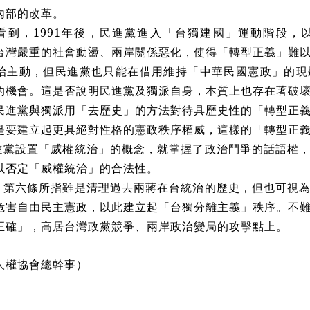
內部的改革。
看到，1991年後，民進黨進入「台獨建國」運動階段，
台灣嚴重的社會動盪、兩岸關係惡化，使得「轉型正義」難
治主動，但民進黨也只能在借用維持「中華民國憲政」的現
的機會。這是否說明民進黨及獨派自身，本質上也存在著破
民進黨與獨派用「去歷史」的方法對待具歷史性的「轉型正
是要建立起更具絕對性格的憲政秩序權威，這樣的「轉型正
進黨設置「威權統治」的概念，就掌握了政治鬥爭的話語權
以否定「威權統治」的合法性。
、第六條所指雖是清理過去兩蔣在台統治的歷史，但也可視
危害自由民主憲政，以此建立起「台獨分離主義」秩序。不
正確」，高居台灣政黨競爭、兩岸政治變局的攻擊點上。
人權協會總幹事）