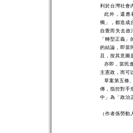
利於台灣社會
此外，還應
獨」，都造成
自覺而失去政
「轉型正義」
的結論，即當
且，按其意圖
亦即，當民
主憲政，而可
草案第五條
傳，指控對手
中」為「政治
（作者係勞動