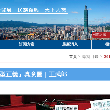
訂閱方案
最新消息
投
>
>
首頁
每期目錄
20
型正義」真意圖｜王武郎