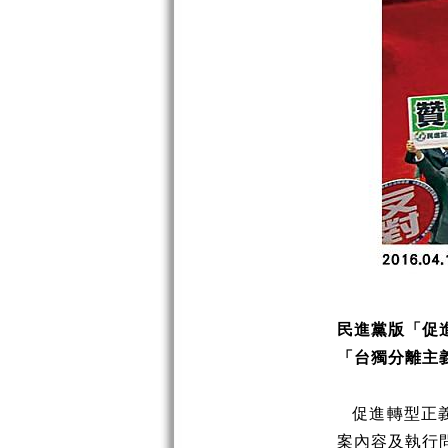
民進黨版「促
「台獨分離主
促進轉型正
案內容及執行