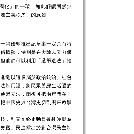
國化」的一環，如此解讀固然無
分離主義秩序」的意圖。
期一開始即推出該草案一定具有特
關係情勢，特別是在大陸以武力保
，但他們可以利用「選舉造法」推
民進黨以這個屬於政治統治、社會
的法制用語，將民眾曾經生活過的
要通過立法，爾後可把兩岸間在一
書把中國史與台灣史切割開來教學
日起，到宣布終止動員戡亂時期為
離史觀。民進黨出於對台灣民主制