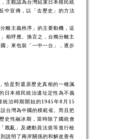
理，主觀認為台灣結束日本殖民統
反中宣傳，以「去歷史」的方法
獨分離主義秩序」的主要動機，這
制」相呼應。換言之，台獨分離主
中國」來包裝「一中一台」，逐步
，恰是對還原歷史真相的一種諷
的日本殖民統治遺址定性為不義
治時期開始的1945年8月15
建設台灣為中國的模範省。而且把
入歷史性融冰期，當時除了國統會
、「戡亂」及總動員法規等進行檢
，則說明了兩岸關係的和解改善有