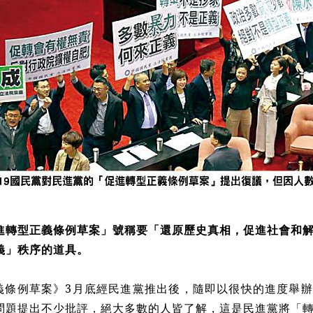
進轉型正義條例草案」號稱要「還原歷史真相，促進社會和
義」秩序的道具。
義條例草案》3月底經民進黨推出後，隨即以很快的進度舉
問題提出不少批評，絕大多數的人皆了解，這是民進黨將「