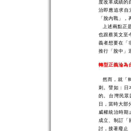
度改革成績的
治即應追求自
「脫內戰」，
上述兩點正
也跟蔡英文至
義者想要在「
推行「脫中」
轉型正義淪為
然而，就「
刺。譬如：日
的。台灣民眾
日，當時大部
威權統治時期
成立、制訂「
討，接著廢止