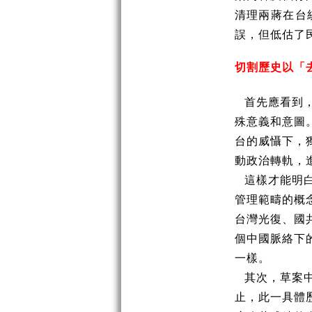
清理兩蔣在台
誤，但低估了
切割歷史以「
首先應看到
殊意義和意圖
台的威懾下，
動政治轉軌，
這樣才能明
管理範疇的概
台灣光復、國
個中國脈絡下
一樣。
其次，草案
止，此一具體