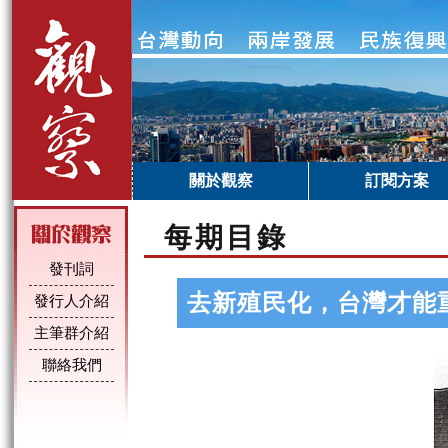
關於觀察
訂閱方案
每期目錄
發刊詞
去新殖民化，台灣才能
發行人介紹
主筆群介紹
聯絡我們