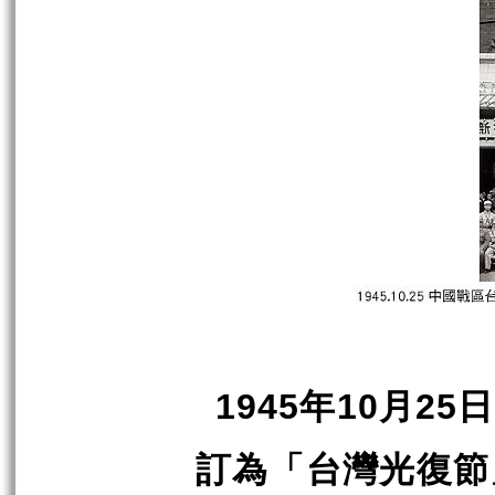
1945
10
25
年
月
日
訂為「台灣光復節