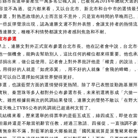
方縣市長選舉要產生一萬多名公職人員，已被視為2016年總統大選
容並不為過。從六都來看，又以台北市、新北市和台中市的選情最
參選，對熟悉政壇的人士而言並不意外，只是宣布時間的早晚而已。
一些反彈聲浪出現，認為連勝文遲不對外表態，會讓支持者的熱情流
過連勝文，種種不利情勢都讓支持者感到焦急和不耐。
宣布參選
日早上，連勝文對外正式宣布參選台北市長。他在記者會中說，台北
他一個機會，能夠去幫助別人，這比任何的權位都來得重要。他也承
部捐出來，做公益使用。記者會上對外界批評他是「權貴」的說法，
，用得好的人就是「如虎添翼」，用不好的人就像「會飛的蟑螂」，
是可以自己選擇如何讓世界變得更好。
參選，也讓藍營方面的選情變得更熱鬧。除了早已表態並勤跑基層拜
實秋、秦慧珠等多人都對外公布參選市長，未來初選將形成「六搶一
大。雖然根據前兩次的民調結果發現，連勝文的聲勢不敵以「在野大
當天晚上TVBS公布的民調就已超過柯文哲了。
民結構來看，歷來選舉的得票率約是藍五成五，綠四成五，即使在當
但最終還是不敵當初辭官任教，經過三敦請、四催促，一
直強調不參
著無奈和不滿，對藍軍的最大
揶
揄就是「國民黨就算是派隻豬來都會