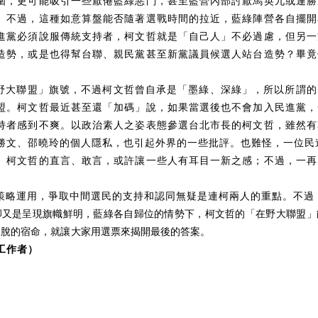
圍，更可能吸引一些厭倦藍綠惡鬥，甚至藍營內部討厭馬英九或連勝
。不過，這種如意算盤能否隨著選戰時間的拉近，藍綠陣營各自擺開
進黨必須說服傳統支持者，柯文哲就是「自己人」不必過慮，但另一
造勢，或是也得幫台聯、親民黨甚至新黨議員候選人站台造勢？畢竟
野大聯盟」旗號，不過柯文哲曾自承是「墨綠、深綠」，所以所謂的
盟。柯文哲最近甚至還「加碼」說，如果當選後也不會加入民進黨，
持者感到不爽。以政治素人之姿表態參選台北市長的柯文哲，雖然有
勝文、邵曉玲的個人隱私，也引起外界的一些批評。也難怪，一位民
。柯文哲的直言、敢言，或許讓一些人有耳目一新之感；不過，一再
策略運用，爭取中間選民的支持和認同無疑是連柯兩人的重點。不過
卻又是呈現旗幟鮮明，藍綠各自歸位的情勢下，柯文哲的「在野大聯盟」
逃脫的宿命，就讓大家用選票來揭開最後的答案。
工作者）