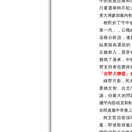
中的那股悲痛和
只要選舉時不犯
黃大洲參加黨內初
相對於丁守中
第一代」，公職
這樣分析說，連
結果因為選前的
左臉射入，貫穿
都熬了過來，中
營支持者也覺得
「在野大聯盟」
綠營方面，民
委姚文智、台北
讓，但最大的問
擺平內部歧見和制
在民進黨中常會
柯文哲目前採
黨，即使取得黨