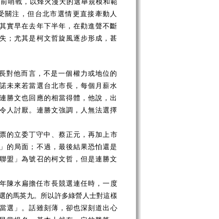
的前哨戰，以烽火漫天的選舉規模和範
受關注，但台北市選情更直接牽動人
其實早在去年下半年，在勸進聲不斷
失；尤其是柯文哲旋風逐步形成，甚
市長對他而言，不是一個權力或地位的
諾未來若當選台北市長，每個月薪水
連勝文也回應的相當得體，他說，出
令人討厭。連勝文強調，人無法選擇
票的立委丁守中、蔡正元，再加上市
」的局面；不過，最後結果恐怕還是
聯盟」為號召的柯文哲，但是連勝文
年陳水扁擔任市長競選連任時，一度
選的馬英九。所以許多綠營人士對這
樣
當選」。話雖刻薄，卻也深刻道出心