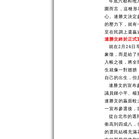
年底六都和地
圍而言，這種形
心。連勝文決定
的壓力下，就有
至在民調上還贏
連勝文終於正式
就在2月24
象徵，而是給了
入帳之後，將全
生就像一對翅膀
自己的出生，但
連勝文的宣布
議員鍾小平、楊
連勝文的贏面較
一宣布參選後，
從台北市的選
衝高到四成八，
的選民結構充滿