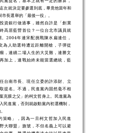
民黨提名，基本上就有一定的勝算，
這次就決
定要參選到底，畢竟他當年和
與市長選舉的「最後一役」。
投資銀行做過事，雖然自許是「創業
終高居藍營首位？一位台北市議員就
。2004年連宋配挑戰陳水扁連任，
勝文為人助選時遭近距離開槍，子彈從
瘤，連續二場人生的大災難，連勝文
再加上，連戰始終未能當選總統，藍
任台南市長、現任立委的許添財、立
取提名。不過，民進黨內固然毫不相
葉克膜之父」的柯文哲身上。民進黨為
加入民進黨，否則就啟動黨內初選機制，
動。
的策略」，因為一旦柯文哲加入民進
野大聯盟」旗號，不但名義上可以避