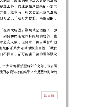
文的票，勝選的機率遠大於以民進黨
參選架勢，而達成預期效果卻不無問
方面，選舉時，柯文哲是只幫民進黨
他可是以「在野大聯盟」為號召的，
「在野大聯盟」顯然就是個幌子，無
一副要和民進黨保持距離的態勢，也
著超高人氣，但隨著一再自曝曾和他
進黨的派系大老就感慨直言說:「我們
口不擇言，卻可能讓日後的選舉狀況
，當大家都厭煩
藍綠對立之際，但在選
能否改寫這樣的結果？或是藍綠對峙終
回目錄