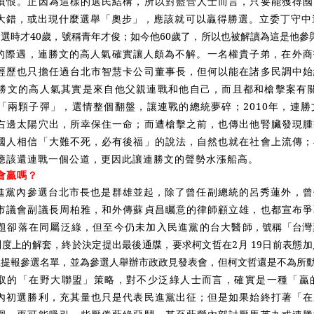
憤恨。正因為這樣的選民結構，所以對藍營人士
而言，只要能獲得國
大錯，或出現什麼選舉「奧步」，應該就可以贏得勝選。立委丁守中
選時才40歲，號稱青年才俊；如今他60歲了，所以也被解讀為這是他參
的際遇，連勝文的高人氣確實讓人頗為不解。一名權貴子弟，在外商
經歷也只擔任過台北市智慧卡公司董事長，但何以能在諸多民調中始
勝文的高人氣其實是來自他父親連戰和他自己，而且都和槍擊案有關
「兩顆子彈」，選情整個翻盤，讓連戰的總統夢碎；2010年，連
右邊太陽穴出，所幸保住一命；而遭槍擊之前，也傳出他腎臟發現腫
國人相信「大難不死，必有後福」的說法，自然也就在社會上流傳；
應該還連戰一個公道，更因此讓連勝文的聲勢水漲船高。
會贏嗎？
進黨內參選台北市長也是群雄並起，除了曾任副總統的呂秀蓮外，曾
市議會副議長周柏雅，和外傳蘇貞昌矚意的律師顧立雄，也都宣布爭
題卻落在同屬泛綠，但至今仍未加入民進黨的台大醫
師，號稱「台灣
度上的解套，終於決定提出最後通牒，要求柯文哲在2月 19日前表態
上提報參選名單，並為參選人舉辦市政政見發表會，但柯文哲還是不為所
取的「在野大聯盟」策略，對不少泛綠人士而言，確實是一種「贏
內初選勝利，充其量也只是代表民進黨出征；但是如果始終打著「在