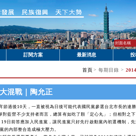
訂閱方案
最新消息
投
>
>
首頁
每期目錄
20
大混戰｜陶允正
宵節過後10天，一直被視為日後可能代表國民黨參選台北市長的連
舉對藍營不少支持者而言，總算有如吃了顆「定心丸」；但相對之下
月19日前答應加入民進黨，讓民進黨只好先行啟動黨內初選機制，
進黨的內部整合造成極大壓力。