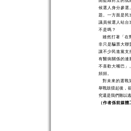
開藍綠對立的氛
候選人身分參選
題。一方面是民
議員候選人站台
不是嗎？
雖然打著「在
非只是騙票大聯
讓不少民進黨支
有醫病關係的連
不喜歡大嘴巴」
頻頻。
對未來的選戰
舉戰鼓擂起後，
究還是我們難以
（作者係前媒體