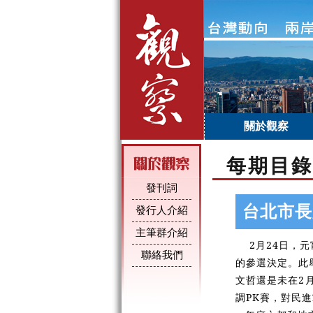
關於觀察
每期目錄
發刊詞
台北市長
發行人介紹
主筆群介紹
2月24日，元
聯絡我們
的參選決定。此
文哲還是未在2
調PK賽，對民