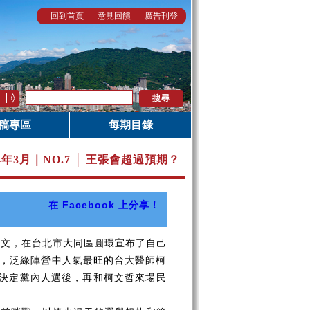
回到首頁
意見回饋
廣告刊登
稿專區
每期目錄
14年3月｜
NO.7 │ 王張會超過預期？
在 Facebook 上分享！
勝文，在台北市大同區圓環宣布了自己
，泛綠陣營中人氣最旺的台大醫師柯
先決定黨內人選後，再和柯文哲來場民