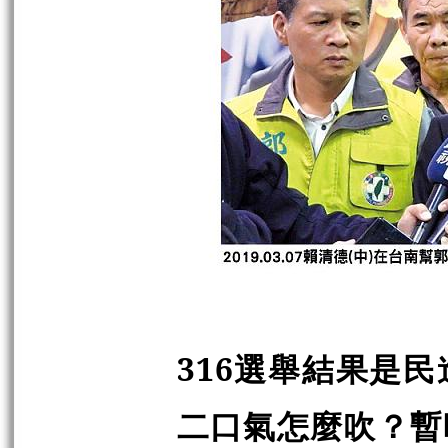
316
選舉結果是民
二口氣怎麼吹？暫