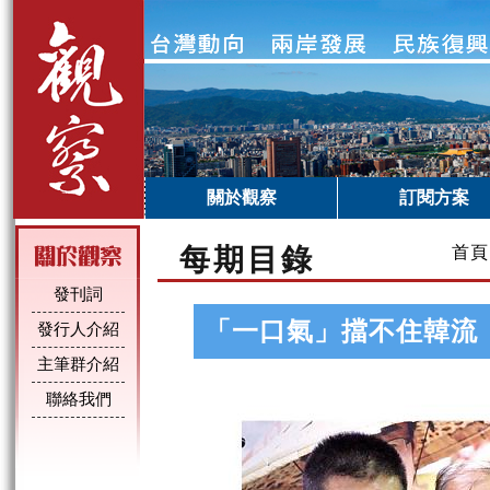
關於觀察
訂閱方案
每期目錄
首頁
發刊詞
「一口氣」擋不住韓流
發行人介紹
主筆群介紹
聯絡我們