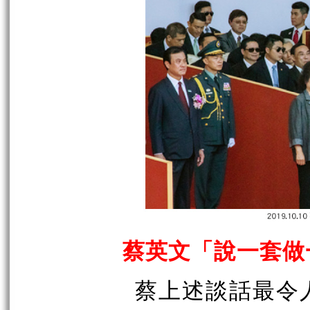
蔡英文「說一套做
蔡上述談話最令