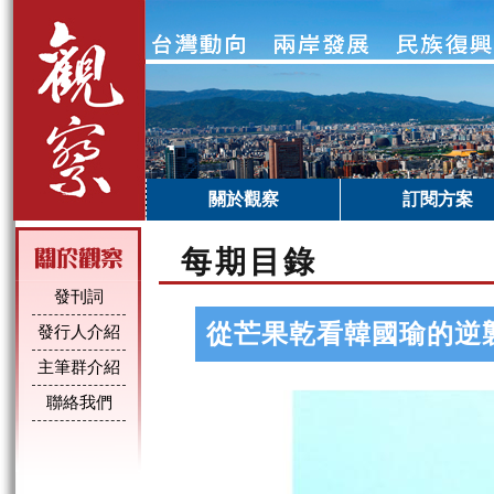
關於觀察
訂閱方案
每期目錄
發刊詞
從芒果乾看韓國瑜的逆
發行人介紹
主筆群介紹
聯絡我們