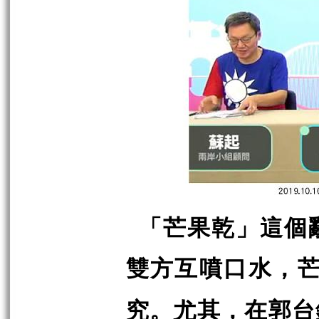
「芒果乾」這個
雙方互噴口水，
究。尤其，在郭台