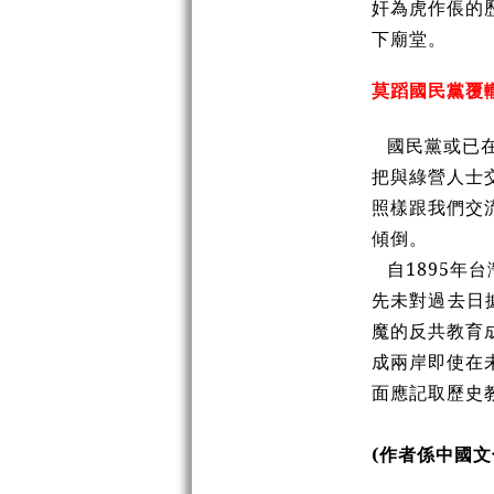
奸為虎作倀的
下廟堂。
莫蹈國民黨覆
國民黨或已
把與綠營人士
照樣跟我們交
傾倒。
自1895年
先未對過去日
魔的反共教育
成兩岸即使在
面應記取歷史
(作者係中國文