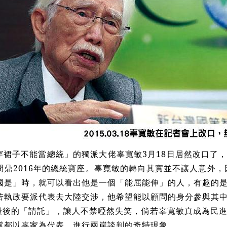
裙子不能當總統」的獨派大佬辜寬敏3月18日居然改口了
問鼎2016年的總統寶座。辜寬敏的轉向其實並不讓人意外，
國是」時，就可以看出他是一個「能屈能伸」的人，有趣的
若執政要派代表去大陸交涉，他希望能以顧問的身分參與其
最後的「請託」，讓人不禁啞然失笑，倘若辜寬敏真成為民
黨都以辜家為代表，進行兩岸談判的奇特現象。