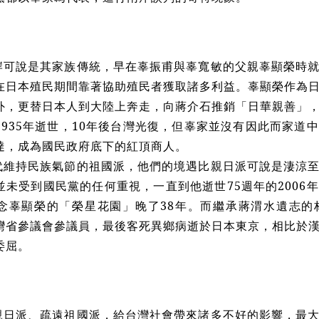
岸可說是其家族傳統，早在辜振甫與辜寬敏的父親辜顯榮時
在日本殖民期間靠著協助殖民者獲取諸多利益。辜顯榮作為
外，更替日本人到大陸上奔走，向蔣介石推銷「日華親善」
1935年逝世，10年後台灣光復，但辜家並沒有因此而家道
達，成為國民政府底下的紅頂商人。
代維持民族氣節的祖國派，他們的境遇比親日派可說是淒涼
並未受到國民黨的任何重視，一直到他逝世75週年的2006
念辜顯榮的「榮星花園」晚了38年。而繼承蔣渭水遺志的
灣省參議會參議員，最後客死異鄉病逝於日本東京，相比於
委屈。
親日派、疏遠祖國派，給台灣社會帶來諸多不好的影響，最