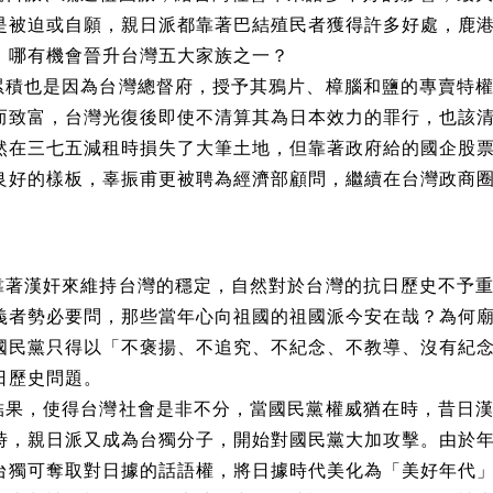
是被迫或自願，親日派都靠著巴結殖民者獲得許多好處，鹿
，哪有機會晉升台灣五大家族之一？
累積也是因為台灣總督府，授予其鴉片、樟腦和鹽的專賣特
而致富，台灣光復後即使不清算其為日本效力的罪行，也該
然在三七五減租時損失了大筆土地，但靠著政府給的國企股
良好的樣板，辜振甫更被聘為經濟部顧問，繼續在台灣政商
靠著漢奸來維持台灣的穩定，自然對於台灣的抗日歷史不予
義者勢必要問，那些當年心向祖國的祖國派今安在哉？為何
國民黨只得以「不褒揚、不追究、不紀念、不教導、沒有紀
日歷史問題。
結果，使得台灣社會是非不分，當國民黨權威猶在時，昔日
時，親日派又成為台獨分子，開始對國民黨大加攻擊。由於
台獨可奪取對日據的話語權，將日據時代美化為「美好年代