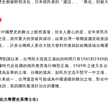
歷史都被輕視淡化，日本殖民者的「建設」、「教化」則被
轍
在中國歷史的舞台上黯然退場，但令人憂心的是，近年來民
交流，當作重大的突破與成功，結果台灣一堆獨派譏笑統派
流」，許多台獨商人更在大陸大發利市後捐款給獨派搞台獨
台灣割讓以來，台灣與大陸真正連結的時間只有1945到194
據時代反祖國的殖民教育進行轉型正義，1949年之後又在
成為反華的土壤、台獨的溫床。如民共交流不堅守一中立場
未來統一，台灣還是有可能成為中國邊疆的難治之地，對全
教訓，莫蹈國民黨漢奸治台的覆轍。
化大學歷史系博士生)