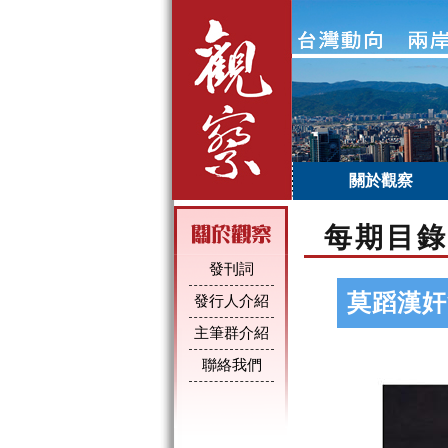
關於觀察
每期目錄
發刊詞
莫蹈漢奸
發行人介紹
主筆群介紹
聯絡我們