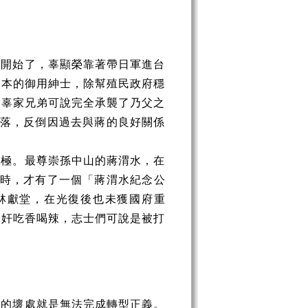
就開始了，辜顯榮靠著帶日軍進台
日本的御用紳士，除幫殖民政府穩
，辜家兄弟可說完全承襲了乃父之
中落，反倒因過去與蔣的良好關係
至極。最尊崇孫中山的蔣渭水，在
年時，才有了一個「蔣渭水紀念公
林獻堂，在光復後也未獲國府重
漢奸吃香喝辣，志士們可說是被打
大的壞處就是無法完成轉型正義。