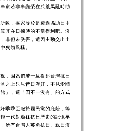
港辜家若非辜顯榮在兵荒馬亂時助
權所致，辜家等於是透過協助日本
清算其在日據時的不當得利吧。沒
票，非但未受害，還因主動交出土
圈中獨領風騷。
重視，因為倘若一旦提起台灣抗日
廟堂之上只見昔日漢奸，不見愛國
念館」，這「四不一沒有」的方式
漢奸乖乖臣服於國民黨的庇蔭，等
年輕一代對過往抗日歷史的記憶早
」，所有台灣人英勇抗日、親日漢