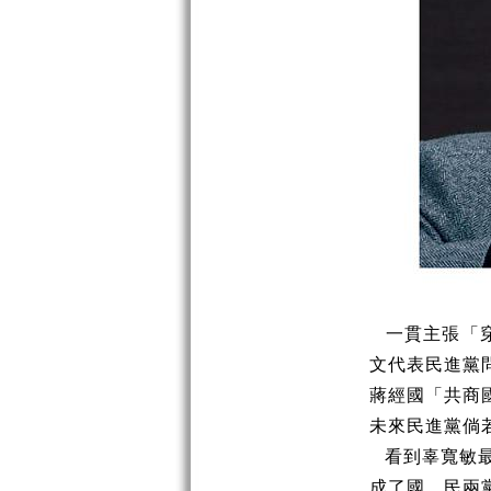
一貫主張「穿
文代表民進黨
蔣經國「共商
未來民進黨倘
看到辜寬敏
成了國、民兩