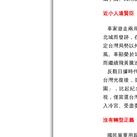
近小人遠賢臣
辜家遊走兩
北城而發跡，
定台灣局勢以
風。辜顯榮於
而繼續飛黃騰
反觀日據時
台灣光復後，
園」，比起紀
視，僅當選台
入冷宮、受盡
沒有轉型正義
國民黨重用