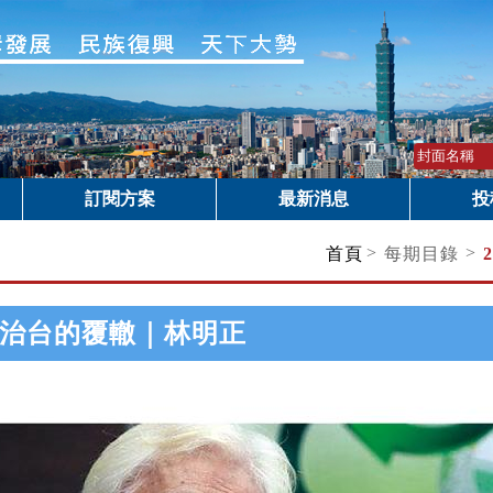
訂閱方案
最新消息
投
>
>
首頁
每期目錄
治台的覆轍｜林明正