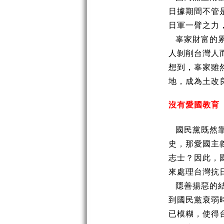
日據期間不管
日軍一臂之力
辜家財富的
人剝削台灣人
想到，辜家雖
地，成為土改
沒有愛國教育
國民黨既然
史，那愛國主
志士？因此，
來處理台灣抗
隱善揚惡的
到國民黨衰弱
已模糊，使得