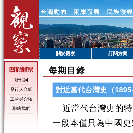
關於觀察
訂閱方案
每期目錄
發刊詞
對近當代台灣史（1895
發行人介紹
主筆群介紹
近當代台灣史的特
聯絡我們
一段本僅只為中國史