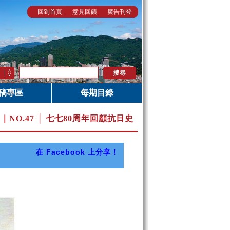
回到首頁
意見回饋
廣告刊登
稿專區
每期目錄
月｜
NO.47 │ 七七80周年回顧抗日史
在 Facebook 上分享！