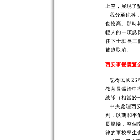
上空，展現了
我分至砲科
也較高。那時
輕人的一項誘
任下士班長三
被迫取消。
西安事變震驚
記得民國2
教育長張治中
總隊（相當於
中央處理西
判，以期和平
長脫險，整個
律的軍校學生