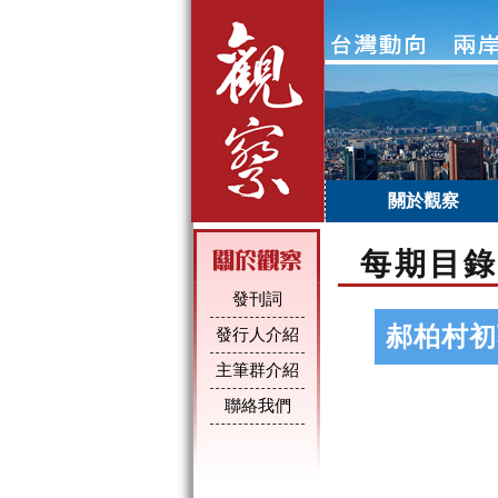
關於觀察
每期目錄
發刊詞
郝柏村初
發行人介紹
主筆群介紹
聯絡我們