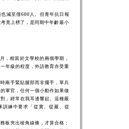
也減至僅600人。但青年抗日報
投考竟上榜了，是同期中
年齡最小
個月，相當於文學校的兩個學期，
學一年級的程度，外語教育亦受重
步時兩手緊貼腿部而非擺手，單兵
職的軍官，任何一個小動作如果做
不對」經常在我耳邊響起。這種嚴
隊訓練中要求「從實、從嚴、從
內務板夾出稜角線條，才算合格；