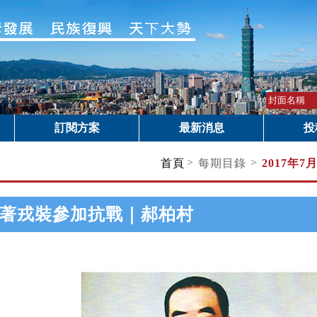
訂閱方案
最新消息
投
>
>
首頁
每期目錄
2017年7
著戎裝參加抗戰｜郝柏村