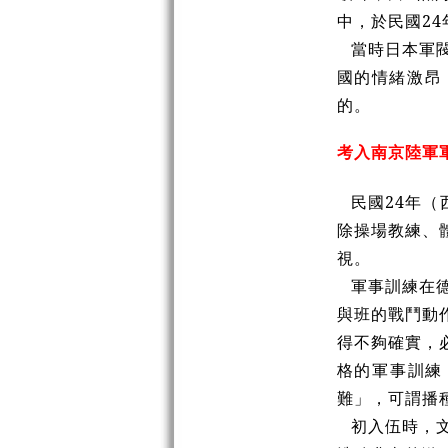
中，於民國24
當時日本軍
國的情緒激昂
的。
考入南京陸軍
民國24年（
除操場教練、
視。
軍事訓練在
與班的戰鬥動
得不夠確實，
格的軍事訓練
難」，可謂播
初入伍時，