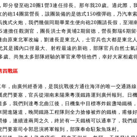
，即分發至砲20團1營3連任排長。那年我20歲。適此際，
立的砲14團當營長，該團裝備的是德式150榴彈砲，乃汽車
馬拽式火炮，我們幾個同期畢業生便向砲20團請長假，至湖南
營5連擔任觀測官，團長洪士奇黃埔2期留德，營長鄭瑞6期
連由原東北軍改編，劉連長是東北人，士官兵也大都是東北
尤其是國內口徑最大、射程最遠的新砲，部隊官兵自然士氣
0多歲、尚無太多部隊經驗的軍官來帶領他們，幸好大家相處
第四戰區
二年，由廣州經香港，是我抗戰後方通往海洋的唯一交通路線
屬虎門要塞，官兵從湖南耒陽乘粵漢鐵路運到廣州報到。日
道多，我們到達粵北曲江後，日機集中目標專炸銀盞坳鐵橋
車開進隧道，晚間鐵路工程隊則全力搶修被炸的鐵橋，甫修
間修，連續達兩周之久，終於有一天鐵橋可以通車了，我們
虎門要塞司令郭思演將軍報到，部隊奉命駐紮魚珠村。