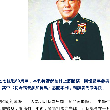
七七抗戰80周年，本刊特請郝柏村上將賜稿，回憶當年參
，其中〈初著戎裝參加抗戰〉惠賜本刊，讓讀者先睹為快。
校歌朗朗耳際：「人為刀俎我為魚肉，奮鬥何能懈。」中學
水盡魑魅，看我們十年後，發揚祖國之光輝。」我就是在一