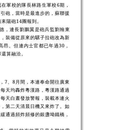
我在軍校的隊長林路生軍校6期，
索引砲，當時是最進步的，蘇聯援
耒陽砲14團報到。
留德，連長劉鵬翼是砲兵監劉翰東
人，裝備從原來的騾子拉砲改為新
高昂。但連內士官都已年過30，
得還算融洽。
，7、8月間，本連奉命開往廣東
機每天均轟炸粵漢路，粵漢路通過
，每天白晝發放警報，裝載本連火
好，第二天清晨日機又來炸了。如
緩緩通過頻炸頻修的銀盞坳鐵橋，