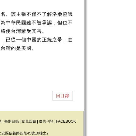
之名。該主張不僅不了解洛桑協議
因為中華民國雖不被承認，但也不
必將使台灣蒙受其害。
鬥，已從一個中國的正統之爭，進
賣台灣的是美國。
回目錄
區
|
每期目錄
|
意見回饋
|
廣告刊登
|
FACEBOOK
大安區信義路四段45號10樓之2