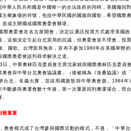
認中華人民共和國是中國唯一的合法政府的同時，美國撤回
國主權象徵的符號，包括中華民國的國旗與國歌，希望國際
，造成主辦國或國際奧委會難堪。
國際奧委會在名古屋開會，決定以通訊投票方式處理美國政
員，這個決定引起台北當局的抗議，但奧委會並不理會，投
旗、國歌。台灣當局無奈，宣布不參加
1980
年在美國舉辦的
與國際奧委會談判尋求解決之道。
3
日，中華奧林匹克委員會主席沈家銘與國際奧林匹克委員
際奧會與中華台北奧會協議書」（後被稱為《洛桑協議》或
華台北」名義出賽，並採用國旗歌與中華奧會旗。
1984
年
京中斷參與奧運會數十年後，第一次重新回到奧運場合，而
賽。
困難重重
，奧會模式成了台灣參與國際活動的模式，不過，「中華台