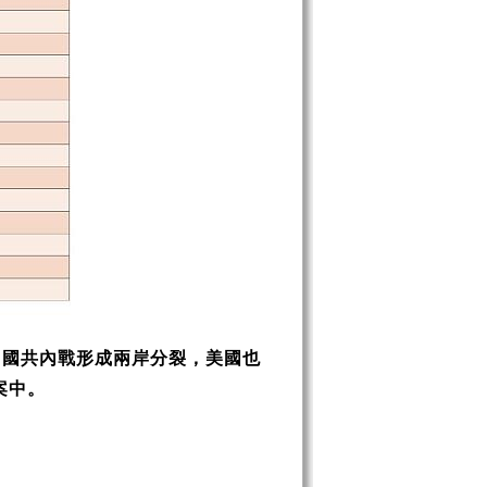
了國共內戰形成兩岸分裂，美國也
案中。