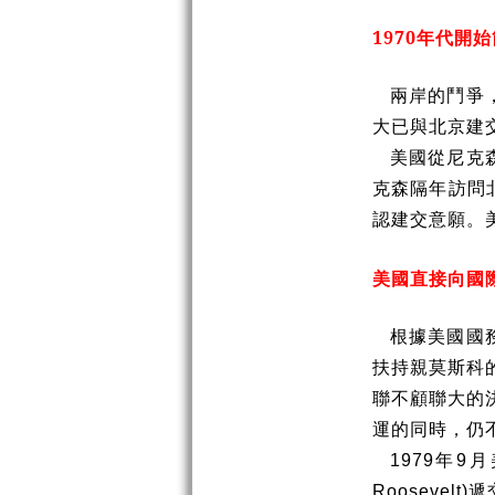
1970
年代開始
兩岸的鬥爭
大已與北京建
美國從尼克
克森隔年訪問
認建交意願。
美國直接向國
根據美國國
扶持親莫斯科
聯不顧聯大的
運的同時，仍
1979
年
9
月
Roosevelt)
遞