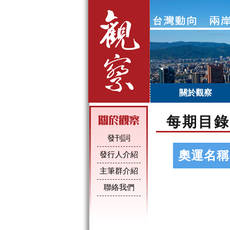
關於觀察
每期目錄
發刊詞
奧運名稱
發行人介紹
主筆群介紹
聯絡我們