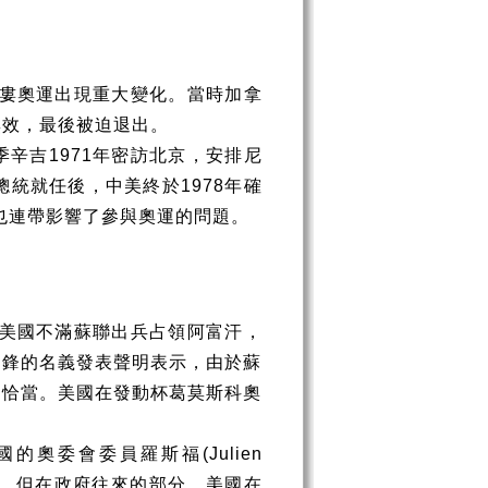
婁奧運出現重大變化。當時加拿
無效，最後被迫退出。
季辛吉
1971
年密訪北京，安排尼
總統就任後，中美終於
1978
年確
也連帶影響了參與奧運的問題。
美國不滿蘇聯出兵占領阿富汗，
國鋒的名義發表聲明表示，由於蘇
不恰當。美國在發動杯葛莫斯科奧
國的奧委會委員羅斯福
(Julien
，但在政府往來的部分，美國在