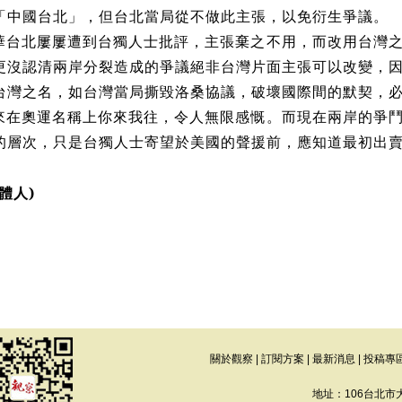
「中國台北」，但台北當局從不做此主張，以免衍生爭議。
華台北屢屢遭到台獨人士批評，主張棄之不用，而改用台灣
更沒認清兩岸分裂造成的爭議絕非台灣片面主張可以改變，
台灣之名，如台灣當局撕毀洛桑協議，破壞國際間的默契，
來在奧運名稱上你來我往，令人無限感慨。而現在兩岸的爭
的層次，只是台獨人士寄望於美國的聲援前，應知道最初出
體人
)
關於觀察
|
訂閱方案
|
最新消息
|
投稿專
地址：106台北市