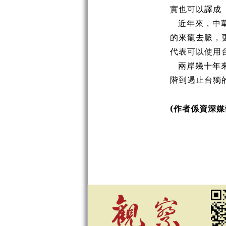
實也可以譯成
近年來，中
的來龍去脈，
代表可以使用
兩岸幾十年
階到遏止台獨
(
作者係資深媒