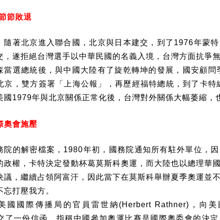
節節敗退
，隨著北京進入聯合國，北京與日本建交，到了
1976
年蒙特
交，遂拒絕台灣選手以中華民國的名義入境，台灣方面抗爭
森當選總統後，與中國大陸有了旋乾轉坤的發展，國安顧問
北京，雙方簽署「上海公報」，再歷經福特總統，到了卡特
美國
1979
年與北京關係正常化後，台灣對外關係大幅萎縮，
際奧會施壓
務院的解密檔案，
1980
年初，國務院通知所有駐外單位，因
的政權，卡特決定發動杯葛莫斯科奧運，而大陸也以總理華
決議，繼續占領阿富汗，因此當下在莫斯科舉辦夏季奧運並
不忘打壓我方。
美國國際傳播局的官員雷世納
(Herbert Rathner)
，向美
交了一份信函，指稱中國參加奧運比賽是國際奧委會的決定