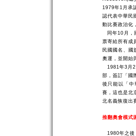
1979
年
1
月承
認代表中華民
動比賽政治化
同年
10
月，
票寄給所有成
民國國名、國
奧運，並開始
1981
年
3
月
2
部，簽訂「國
後只能以「中
賽，這也是北
北名義恢復出
推翻奧會模式
1980
年之後