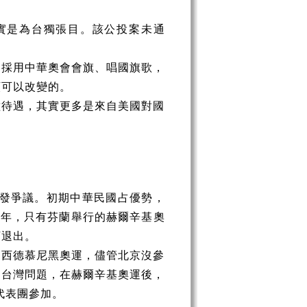
實是為台獨張目。該公投案未通
、採用中華奧會會旗、唱國旗歌，
願可以改變的。
種待遇，其實更多是來自美國對國
發爭議。初期中華民國占優勢，
0
年，只有芬蘭舉行的赫爾辛基奧
下退出。
、西德慕尼黑奧運，儘管北京沒參
為台灣問題，在赫爾辛基奧運後，
代表團參加。