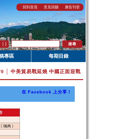
回到首頁
意見回饋
廣告刊登
稿專區
每期目錄
.70 │ 中美貿易戰延燒 中國正面迎戰
在 Facebook 上分享！