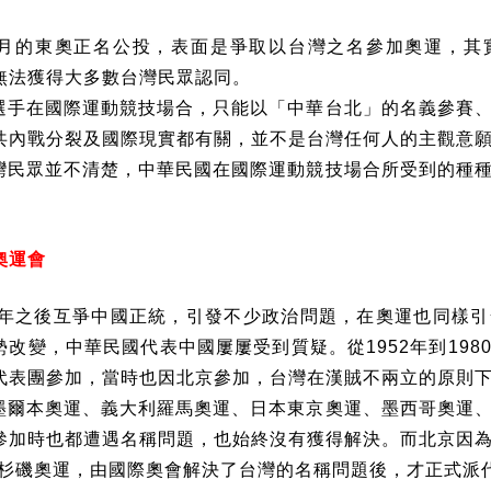
月的東奧正名公投，表面是爭取以台灣之名參加奧運，其
無法獲得大多數台灣民眾認同。
選手在國際運動競技場合，只能以「中華台北」的名義參賽
共內戰分裂及國際現實都有關，並不是台灣任何人的主觀意
灣民眾並不清楚，中華民國在國際運動競技場合所受到的種
。
奧運會
年之後互爭中國正統，引發不少政治問題，在奧運也同樣引
勢改變，中華民國代表中國屢屢受到質疑。從
1952
年到
198
代表團參加，當時也因北京參加，台灣在漢賊不兩立的原則
墨爾本奧運、義大利羅馬奧運、日本東京奧運、墨西哥奧運
參加時也都遭遇名稱問題，也始終沒有獲得解決。而北京因
杉磯奧運，由國際奧會解決了台灣的名稱問題後，才正式派