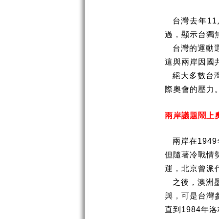
台灣去年
11
過，顯示台獨
台灣的運動
這與兩岸因國
絕大多數台
際奧會的壓力
兩岸議題鬧上
兩岸在
1949
但隨著冷戰情
運，北京曾派
之後，澳洲
與，可是台灣
直到
1984
年洛