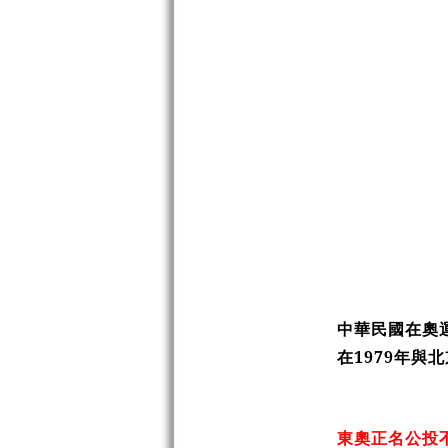
中華民國在奧
在
1979
年與北
東奧正名公投