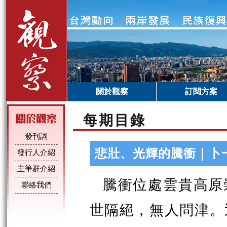
關於觀察
訂閱方案
每期目錄
發刊詞
悲壯、光輝的騰衝｜卜
發行人介紹
主筆群介紹
騰衝位處雲貴高原
聯絡我們
世隔絕，無人問津。