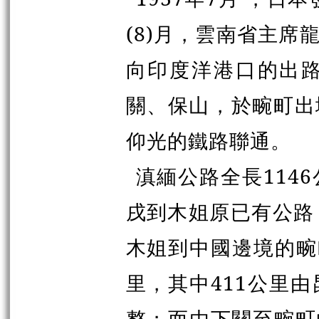
(
8
)
月，雲南省主席
向印度洋港口的出
關、保山，於畹町出
仰光的鐵路聯通。
滇緬公路全長114
戌到木姐原已有公路
木姐到中國邊境的畹
里，其中411公里
整；而由下關至畹町