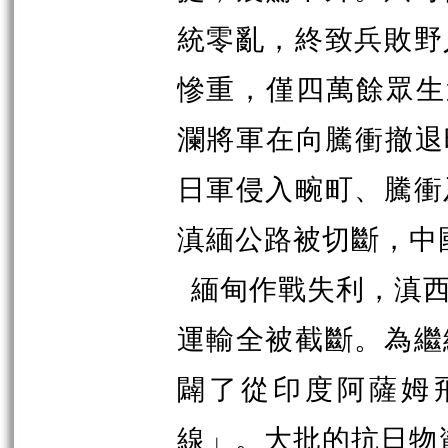
統零亂，終致兵敗野
慘重，僅四萬餘眾生
瀾將軍在向騰衝撤退
日軍侵入畹町、騰衝
滇緬公路被切斷，中
緬甸作戰失利，滇
運輸全被截斷。為繼
闢了從印度阿薩姆
線」。大批的抗日物