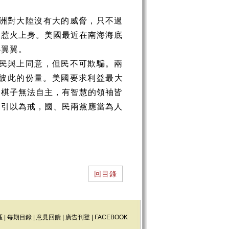
洲對大陸沒有大的威脅，只不過
怕惹火上身。美國最近在南海海底
心翼翼。
民與上同意，但民不可欺騙。兩
彼此的份量。美國要求利益最大
，棋子無法自主，有智慧的領袖皆
會引以為戒，國、民兩黨應當為人
回目錄
區
|
每期目錄
|
意見回饋
|
廣告刊登
|
FACEBOOK