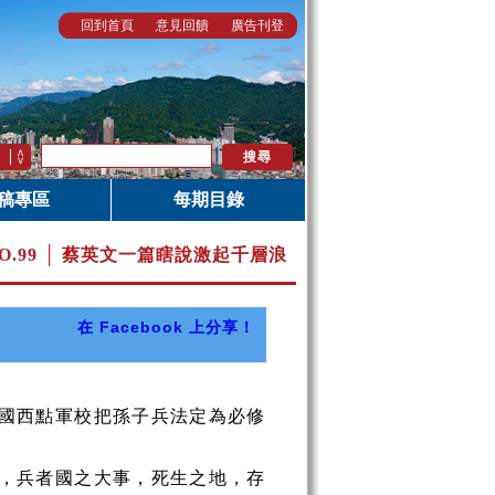
回到首頁
意見回饋
廣告刊登
稿專區
每期目錄
O.99 │ 蔡英文一篇瞎說激起千層浪
在 Facebook 上分享！
國西點軍校把孫子兵法定為必修
，兵者國之大事，死生之地，存