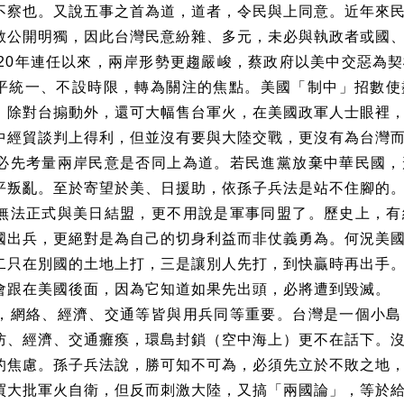
不察也。又說五事之首為道，道者，令民與上同意。近年來
敢公開明獨，因此台灣民意紛雜、多元，未必與執政者或國
20
年連任以來，兩岸形勢更趨嚴峻，蔡政府以美中交惡為契
平統一、不設時限，轉為關注的焦點。美國「制中」招數使
，除對台搧動外，還可大幅售台軍火，在美國政軍人士眼裡
中經貿談判上得利，但並沒有要與大陸交戰，更沒有為台灣
必先考量兩岸民意是否同上為道。若民進黨放棄中華民國，
平叛亂。至於寄望於美、日援助，依孫子兵法是站不住腳的
無法正式與美日結盟，更不用說是軍事同盟了。歷史上，有
國出兵，更絕對是為自己的切身利益而非仗義勇為。何況美
二只在別國的土地上打，三是讓別人先打，到快贏時再出手
會跟在美國後面，因為它知道如果先出頭，必將遭到毀滅。
，網絡、經濟、交通等皆與用兵同等重要。台灣是一個小島
防、經濟、交通癱瘓，環島封鎖（空中海上）更不在話下。
的焦慮。孫子兵法說，勝可知不可為，必須先立於不敗之地
買大批軍火自衛，但反而刺激大陸，又搞「兩國論」，等於