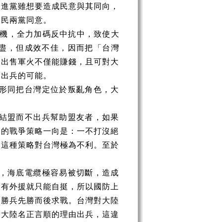
民進黨雖想要造成民意與其同向，
、民兩黨同意。
機，全力加碼反中抗中，致使大
盡，但成效不佳，因而把「台灣
，出售軍火不僅能賺錢，且可對大
而出兵的可能。
形同把台灣定位於叛亂角色，大
。
結盟而不出兵幫助盟友者，如果
國的戰爭策略一向是：一不打沒絕
。這種策略對台灣極為不利。至於
，海底電纜極容易被切斷，造成
沒有外援就只能自挺，所以國防上
，勝兵先勝而後求戰。台灣對大陸
給大陸名正言順的理由出兵，這違