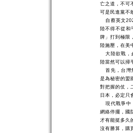
亡之道，不可
可是民進黨不
自蔡英文
20
陸不得不從和
牌」打到極限
陸施壓，在美
大陸欲戰，
陸當然可以掃
首先，台灣
是為秘密的盟
對把握的仗，
日本，必定只
現代戰爭中
網絡停擺，國
才有能挺多久
沒有勝算，購