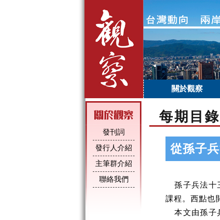
關於觀察
每期目錄
發刊詞
從孫子兵
發行人介紹
主筆群介紹
聯絡我們
孫子兵法十
課程。西點也
本文由孫子