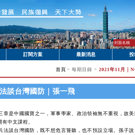
訂閱方案
最新消息
投
>
>
首頁
每期目錄
2021年11月｜
N
法談台灣國防｜張一飛
三章是中國國寶之一，軍事學家、政治領袖無不重視，故美
開有中文課程。
兵法談台灣國防，既不想危言聳聽，也不預設立場。孫子說