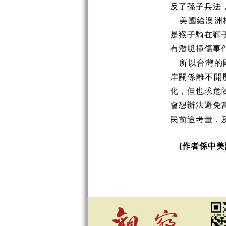
反了孫子兵法
美國給澳洲
是猴子騎在獅
有潛艇撞傷事
所以台灣的
岸關係離不開
化，但也求危
會想辦法避免
民前途考量，
(
作者係中美