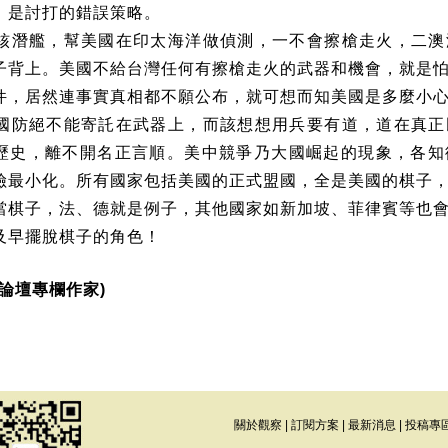
，是討打的錯誤策略。
核潛艦，幫美國在印太海洋做偵測，一不會擦槍走火，二澳
子背上。美國不給台灣任何有擦槍走火的武器和機會，就是
件，居然連事實真相都不願公布，就可想而知美國是多麼小
國防絕不能寄託在武器上，而該想想用兵要有道，道在真正
歷史，離不開名正言順。美中競爭乃大國崛起的現象，各知
險最小化。所有國家包括美國的正式盟國，全是美國的棋子
當棋子，法、德就是例子，其他國家如新加坡、菲律賓等也
及早擺脫棋子的角色！
論壇專欄作家
)
關於觀察
|
訂閱方案
|
最新消息
|
投稿專