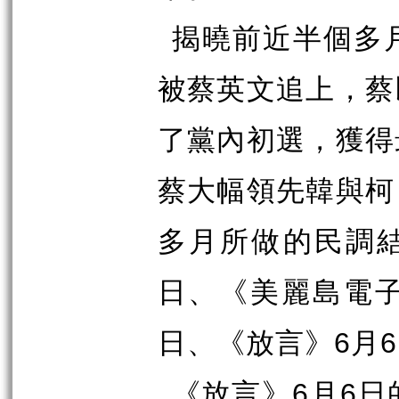
揭曉前近半個多
被蔡英文追上，蔡
了黨內初選，獲得
蔡大幅領先韓與柯
多月所做的民調
日、《美麗島電
日、《放言》
6
月
6
《放言》
6
月
6
日