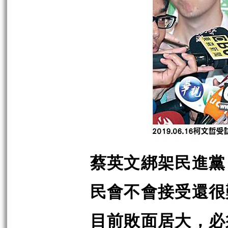
蔡英文綁架民進黨
民會不會接受還很
目前敗面居大，必