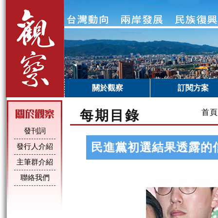
關於觀察
訂閱方案
每期目錄
首頁
發刊詞
民進黨初選結果透露的
發行人介紹
主筆群介紹
聯絡我們