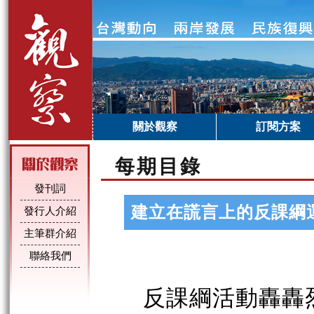
關於觀察
訂閱方案
每期目錄
發刊詞
建立在謊言上的反課綱
發行人介紹
主筆群介紹
聯絡我們
反課綱活動轟轟