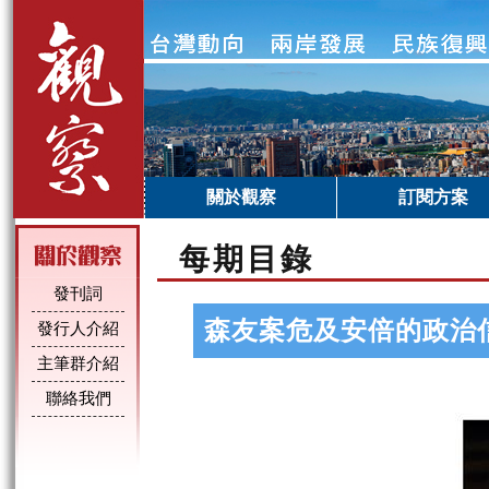
關於觀察
訂閱方案
每期目錄
發刊詞
森友案危及安倍的政治
發行人介紹
主筆群介紹
聯絡我們