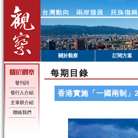
關於觀察
訂閱方案
每期目錄
發刊詞
香港實施「一國兩制」
發行人介紹
主筆群介紹
聯絡我們