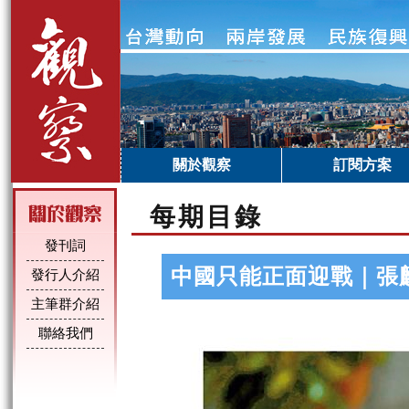
關於觀察
訂閱方案
每期目錄
發刊詞
中國只能正面迎戰｜張
發行人介紹
主筆群介紹
聯絡我們