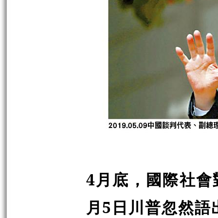
4
月底，國際社會
月
5
日川普忽然語