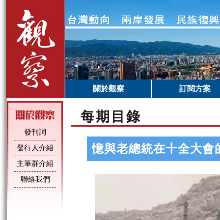
關於觀察
訂閱方案
每期目錄
發刊詞
憶與老總統在十全大會
發行人介紹
主筆群介紹
聯絡我們