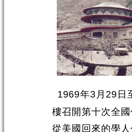
年
月
日
1969
3
29
樓召開第十次全國
從美國回來的學人