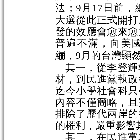
法；
月
日前，
9
17
大選從此正式開打
發的效應會愈來愈
普遍不滿，向美
繃，
月的台灣顯
9
其一，從李登輝
材，到民進黨執政
迄今小學社會科只
內容不僅簡略，且
排除了歷代兩岸的
的權利，嚴重影響
其二，在民進黨