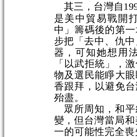
其三，台灣自
19
是美中貿易戰開
中」
籌碼後的第一
步把
「去中、仇中
器，可知她想用
「以武
拒
統」
，激
物及選民能睜大眼
香跟拜，以避免台
殆盡
。
眾所周知
，
和平
變，但
台灣當局和
一的可能性完全喪