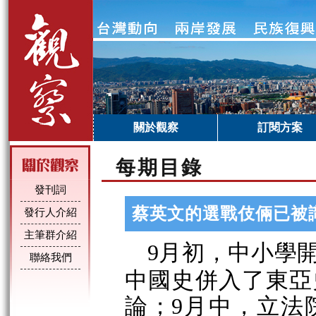
關於觀察
訂閱方案
每期目錄
發刊詞
蔡英文的選戰伎倆已被
發行人介紹
主筆群介紹
月初，中小學
9
聯絡我們
中國史併入了東亞
論
；
月中，立法
9