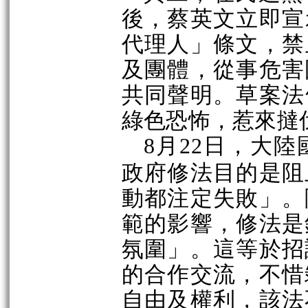
後，蔡英文立即宣
代理人」
條文，禁
及團體，從
事
危害
共同聲明。草案法
綠色恐怖，惹來撻
月
日，大陸
8
22
政府修法目的是阻
動都注定失
敗」
。
範的影響，修法是
氛圍
」
。這等於招
的合作交流，不惜
自由及權利，該法