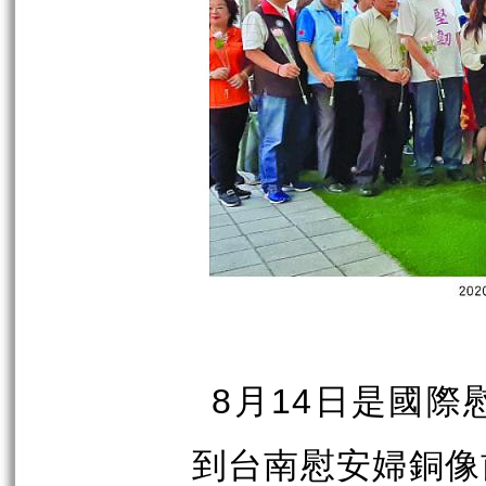
月
日是國際
8
14
到台南慰安婦銅像