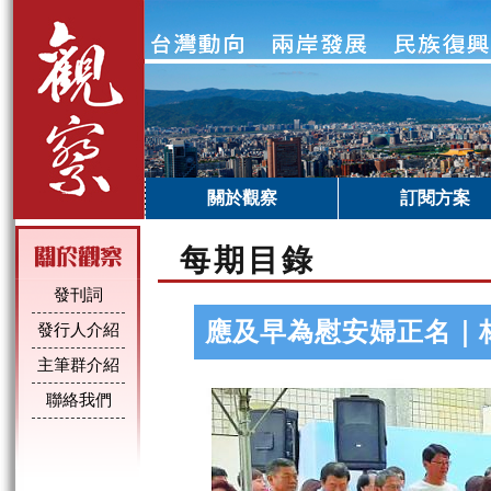
關於觀察
訂閱方案
每期目錄
發刊詞
應及早為慰安婦正名｜
發行人介紹
主筆群介紹
聯絡我們