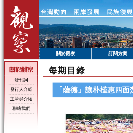
關於觀察
訂閱方案
每期目錄
發刊詞
「薩德」讓朴槿惠四面
發行人介紹
主筆群介紹
聯絡我們