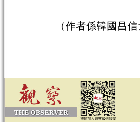
（作者係韓國昌信