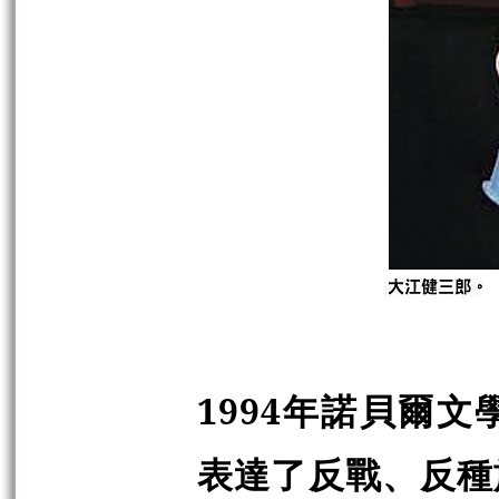
1994年諾貝爾
表達了反戰、反種