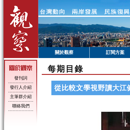
關於觀察
訂閱方案
每期目錄
發刊詞
從比較文學視野讀大江
發行人介紹
主筆群介紹
聯絡我們