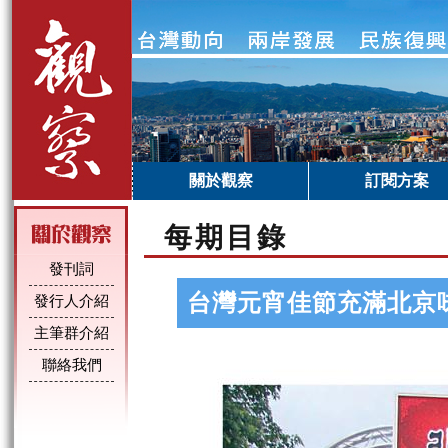
關於觀察
訂閱方案
每期目錄
發刊詞
台灣元宵佳節充滿北京
發行人介紹
主筆群介紹
聯絡我們