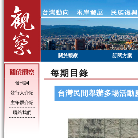
關於觀察
訂閱方案
每期目錄
發刊詞
台灣民間舉辦多場活動
發行人介紹
主筆群介紹
聯絡我們