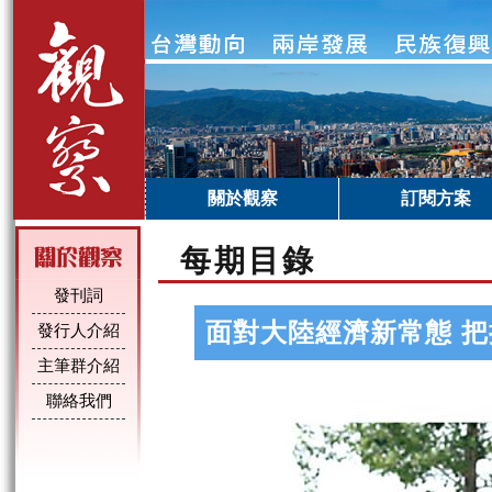
關於觀察
訂閱方案
每期目錄
發刊詞
面對大陸經濟新常態 
發行人介紹
主筆群介紹
聯絡我們