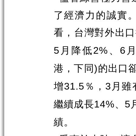
了經濟力的誠實
看，台灣對外出口
月降低
、
5
2%
6
港，下同
的出口
)
增
％，
月雖
31.5
3
繼續成長
、
14%
5
績。