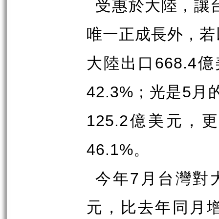
受惠於大陸，讓
唯一正成長外，若
大陸出口
億
668.4
；光是
月
42.3%
5
億美元，更
125.2
。
46.1%
今年
月台灣對
7
元，比去年同月