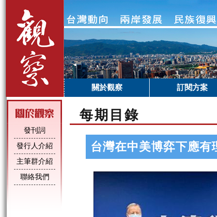
關於觀察
訂閱方案
每期目錄
發刊詞
台灣在中美博弈下應有
發行人介紹
主筆群介紹
聯絡我們