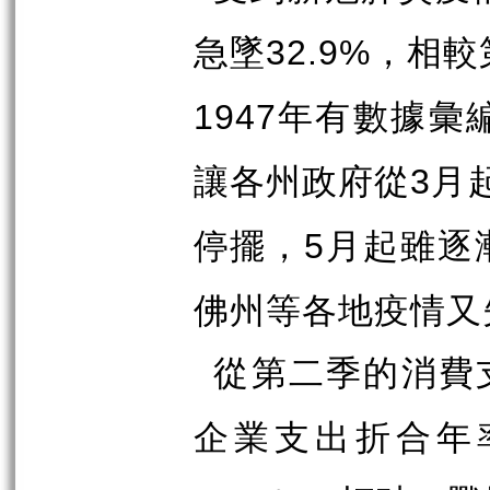
急墜
，相較
32.9%
年有數據彙
1947
讓各州政府從
月
3
停擺，
月起雖逐
5
佛州等各地疫情又
從第二季的消費
企業支出折合年