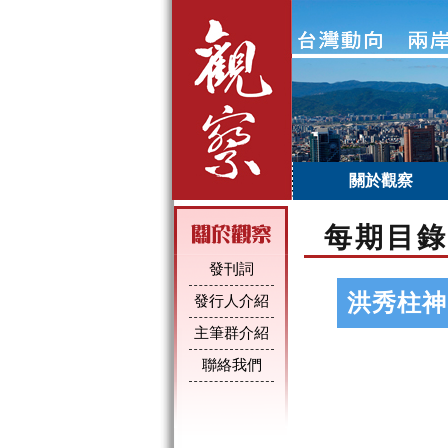
關於觀察
每期目錄
發刊詞
洪秀柱神
發行人介紹
主筆群介紹
聯絡我們