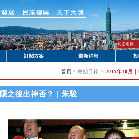
訂閱方案
最新消息
投
>
>
首頁
每期目錄
2015年10月｜
隱之後出神否？｜朱駿