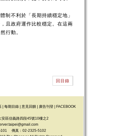
治體制不利於「長期持續穩定地」
分，且政府運作比較穩定。在這兩
貿然行動。
回目錄
區
|
每期目錄
|
意見回饋
|
廣告刊登
|
FACEBOOK
大安區信義路四段45號10樓之2
erver.taipei@gmail.com
5101 傳真：02-2325-5102