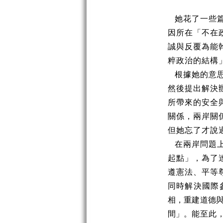
她花了一些
因所在「不在
誠與反覆為能
粹政治的結構
根據她的意
然後提出解決
所帶來的安全
關係，兩岸關
但她忘了才說
在兩岸問題
起點」，為了
遵憲法、平等
同時解決國際
相，重建道德
間」。
能至此