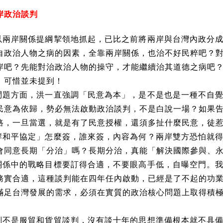
岸政治談判
以兩岸關係提綱挈領地抓起，已比之前將兩岸與台灣內政分
自政治人物之病的因素，全靠兩岸關係，也治不好民粹吧？
岸吧？先能對治政治人物的操守，才能繼續治其道德之病吧
，可惜並未提到！
問題方面，洪一直強調「民意為本」，是不是也是一種不自
民意為依歸，勢必無法啟動政治談判，不是白說一場？如果
路，一旦當選，就是有了民意授權，還須多扯什麼民意，徒
岸和平協定」怎麼簽，誰來簽，內容為何？兩岸雙方恐怕就
會同意長期「分治」嗎？長期分治，真能「解決國際參與、
關係中的戰略目標要訂得合適，不要眼高手低，自曝空門。
務實合適，這種談判能在四年任內啟動，已經是了不起的功
滿足台灣發展的需求，必須在實質的政治核心問題上取得積
判不是服貿和貨貿談判，沒有談十年的思想準備根本就不具