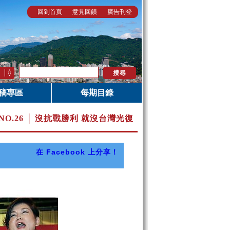
回到首頁
意見回饋
廣告刊登
稿專區
每期目錄
NO.26 │ 沒抗戰勝利 就沒台灣光復
在 Facebook 上分享！