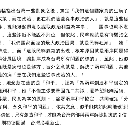
篇幅指出台灣一些亂象之後，篤定「我們這個國家真的生病
政策，而在政治，更在我們這些從事政治的人」。就是這些
幹，視能捲起風潮以謀取政治利益為本事，……國事也就不
」。這些診斷不能說不到位，但依此，民粹應該是有待醫治
思，「我們國家面臨的最大政治困局，就是民粹狂潮」，她
辦法」。而「這股民粹氣氛的出現，根本原因就是兩岸問題
與發展困境，讓對岸成為台灣所有問題的標的」。至此，她
係既是病根也是解方，言外之意就是，解決了兩岸問題，其
過的病「更在我們這些從事政治的人」！
上，她念茲在茲的是「和平」，認為「為兩岸創造和平穩定
達到和平，她「不僅主張要鞏固九二共識，還希望能夠延續
尊嚴、民意為本的原則下，簽署兩岸和平協定，共同確定『
參與、永久和平的
問題」。依其文意，似乎能夠如此就能破除
與價值，只有創造和平，才能為台灣內部與兩岸解除對抗的引信
，則功德圓滿，台灣必獲新生。