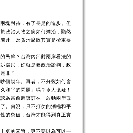
成兩塊對待，有了長足的進步。但
對於政治人物之病如何矯治，顯然
？若此，反貪污腐敗其實是極重要
覺的民粹？台灣內部對兩岸看法的
告訴選民，妳就是要政治談判，政
惹是非？
得吵個幾年。再者，不分裂如何會
永久和平的問題」嗎？令人懷疑！
我認為當前應該
訂
在「啟動兩岸政
業了。何況，只不打仗的消極和平
極性的突破，台灣才能得到真正實
備上桌的素質，更不要以為可以一