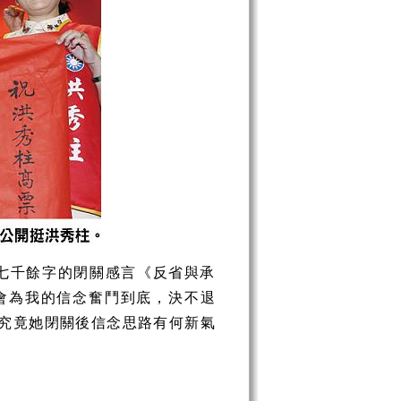
七千餘字的閉關感言《反省與承
會為我的信念奮鬥到底，決不退
究竟她閉關後信念思路有何新氣