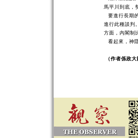
馬平川到底，
要進行長期
進行此種談判
方面，內閣制
看起來，神
（作者係政大