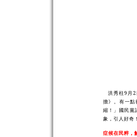
洪秀柱9月2
擔》。有一點
縮！」國民黨
象，引人好奇
症候在民粹，