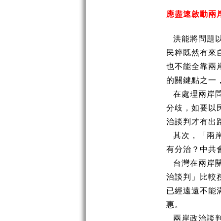
應盡速啟動兩
洪能將問題
民粹既然有來
也不能全靠兩
的關鍵點之一
在處理兩岸
分歧，如要以
治談判才有出
其次，「兩
有分治？中共
台灣在兩岸
治談判」比較
已經遠遠不能
惠。
兩岸政治談