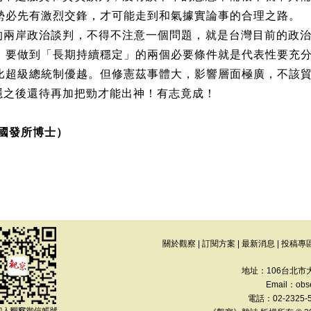
勢必先有激烈交鋒，才可能走到和氣據實論事的合理之路。
的兩岸政治談判，不得不注意一個問題，就是台灣目前的政
。要做到「長期持續穩定」的兩個必要條件就是代表性要充
比超級總統制優越。但修憲茲事體大，影響層面極廣，不該
隱之後還待再加把勁才能出神！有志竟成！
國發所博士）
關於觀察
|
訂閱方案
|
最新消息
|
投稿專
地址：106台北市
Email：
obs
電話：02-2325-