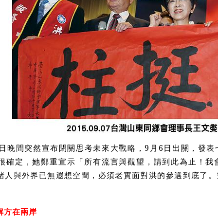
日晚間突然宣布閉關思考未來大戰略，9月6日出關，發表
很確定，她鄭重宣示「所有流言與觀望，請到此為止！我
諸人與外界已無遐想空間，必須老實面對洪的參選到底了。
！
解方在兩岸