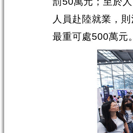
罰
萬元；至於人
50
人員赴陸就業，則
最重可處
萬元
500