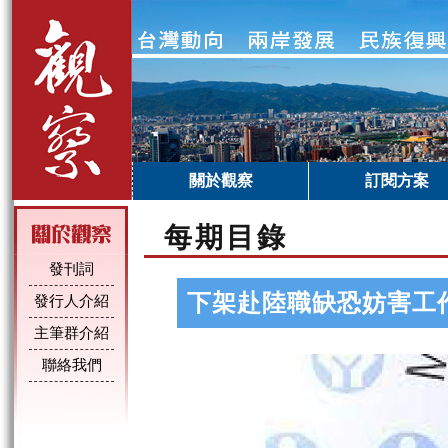
關於觀察
訂閱方案
每期目錄
發刊詞
下架赴陸職缺恐妨害工
發行人介紹
主筆群介紹
聯絡我們