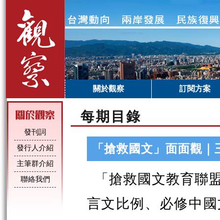
關於觀察
訂閱方案
每期目錄
發刊詞
「搶救國文」面面觀｜
發行人介紹
主筆群介紹
「搶救國文教育聯盟
聯絡我們
言文比例、必修中國