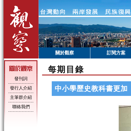
關於觀察
訂閱方案
每期目錄
發刊詞
中小學歷史教科書更加
發行人介紹
主筆群介紹
聯絡我們