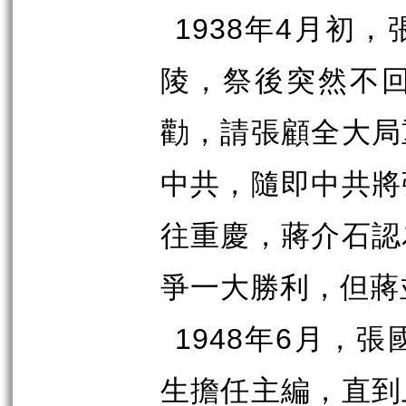
1938
年
4
月初，
陵，祭後突然不
勸，請張顧全大局
中共，隨即中共將
往重慶，蔣介石認
爭一大勝利，但蔣
1948
年
6
月，張
生擔任主編，直到