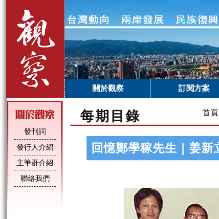
關於觀察
訂閱方案
每期目錄
首頁
發刊詞
回憶鄭學稼先生｜姜新
發行人介紹
主筆群介紹
聯絡我們