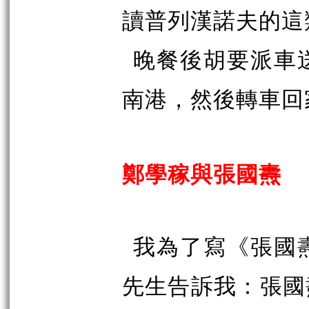
讀普列漢諾夫的這
晚餐後胡要派車
南港，然後轉車回
鄭學稼與張國燾
我為了寫《張國
先生告訴我：張國