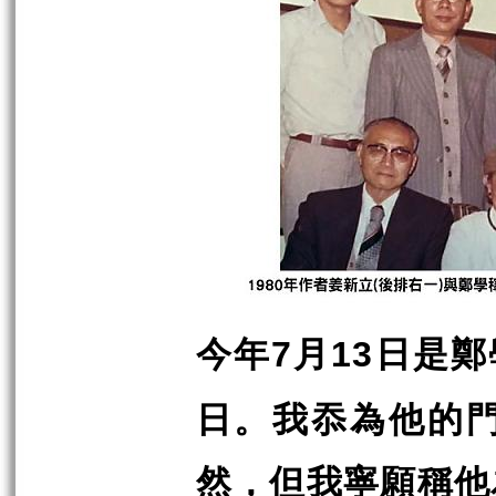
今年
月
日是鄭
7
13
日。我忝為他的
然，但我寧願稱他