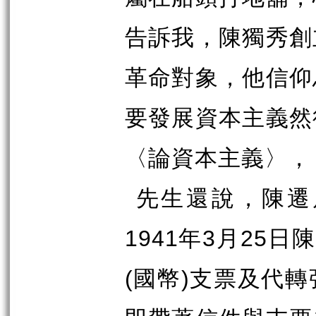
告訴我，陳獨秀創
革命對象，他信仰
要發展資本主義然
〈論資本主義〉，
先生還說，陳遷
1941
年
3
月
25
日陳
(
國幣
)
支票及代轉