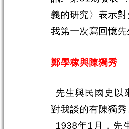
義的研究〉表示對
我第一次寫回憶先
鄭學稼與陳獨秀
先生與民國史以
對我談的有陳獨秀
1938
年
1
月，先