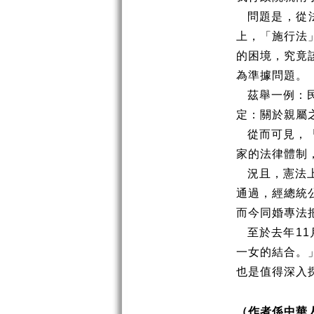
問題是，從
上，「施行法
的困境，究竟
為準據問題。
茲舉一例：
定：關於親屬
從而可見，
家的法律體制
況且，憲法
通過，經總統
而今同婚專法
至於去年
11
一女的結合。
也是值得深入
（作者係中華