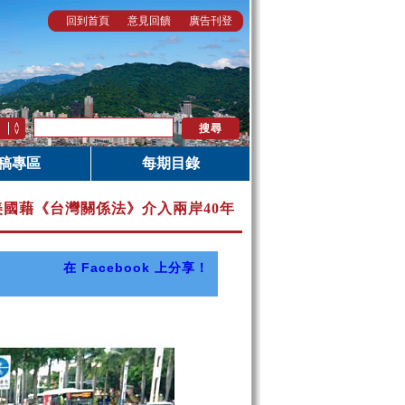
回到首頁
意見回饋
廣告刊登
稿專區
每期目錄
│ 美國藉《台灣關係法》介入兩岸40年
在 Facebook 上分享！