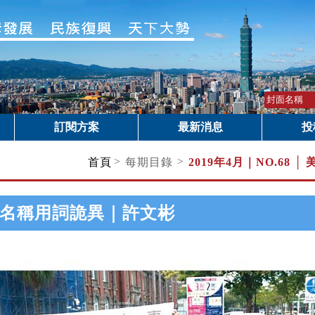
訂閱方案
最新消息
投
>
>
首頁
每期目錄
2019年4月｜
NO.68 
名稱用詞詭異｜許文彬