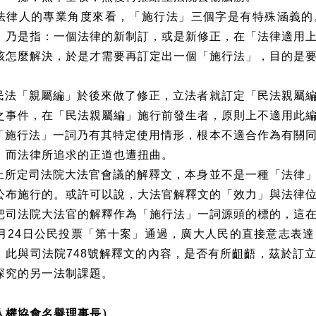
法律人的專業角度來看，「施行法」三個字是有特殊涵義的
」乃是指：一個法律的新制訂，或是新修正，在「法律適用
該怎麼解決，於是才需要再訂定出一個「施行法」，目的是
民法「親屬編」於後來做了修正，立法者就訂定「民法親屬
之事件，在「民法親屬編」施行前發生者，原則上不適用此
「施行法」一詞乃有其特定使用情形，根本不適合作為有關
，而法律所追求的正道也遭扭曲。
上所定司法院大法官會議的解釋文，本身並不是一種「法律
公布施行的。或許可以說，大法官解釋文的「效力」與法律
把司法院大法官的解釋作為「施行法」一詞源頭的標的，這
月
24
日公民投票「第十案」通過，廣大人民的直接意志表達
」此與司法院
748
號解釋文的內容，是否有所齟齬，茲於訂
探究的另一法制課題。
人權協會名譽理事長）