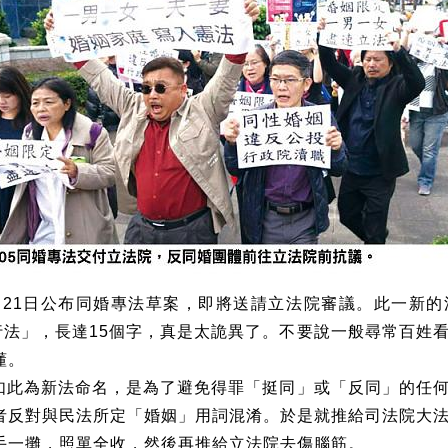
月
21
日公布同婚專法草案，即將送請立法院審議。此一新的
行法」，長達
15
個字，真是太詭異了。不要說一般尋常百姓
懂。
如此為新法命名，是為了避免得罪「挺同」或「反同」的任
者反對與民法所定「婚姻」用詞混淆。於是就推給司法院大
手一攤，照單全收，然後再推給立法院去傷腦筋。