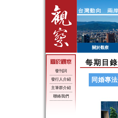
關於觀察
每期目錄
發刊詞
同婚專法
發行人介紹
主筆群介紹
聯絡我們