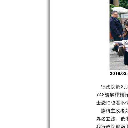
行政院於
2
748
號解釋施
士恐怕也看不
據稱主政者
為名立法，後
我行政院就兩