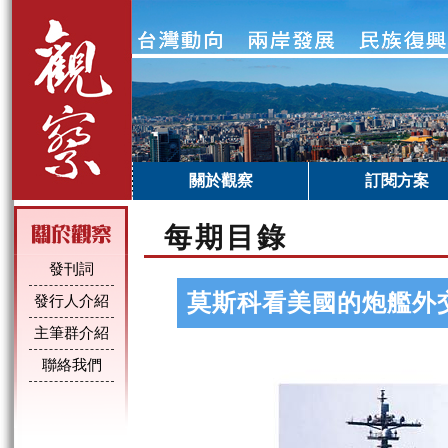
關於觀察
訂閱方案
每期目錄
發刊詞
莫斯科看美國的炮艦外
發行人介紹
主筆群介紹
聯絡我們