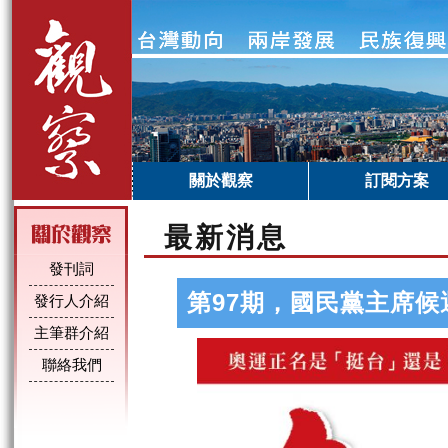
關於觀察
訂閱方案
最新消息
發刊詞
第97期，國民黨主席候
發行人介紹
主筆群介紹
聯絡我們