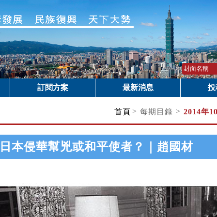
訂閱方案
最新消息
投
>
>
首頁
每期目錄
2014年
日本侵華幫兇或和平使者？｜趙國材