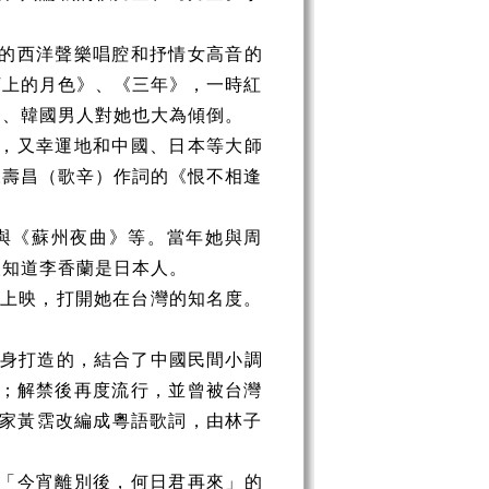
的西洋聲樂唱腔和抒情女高音的
河上的月色》、《三年》，一時紅
國、韓國男人對她也大為傾倒。
，又幸運地和中國、日本等大師
陳壽昌（歌辛）作詞的《恨不相逢
與《蘇州夜曲》等。當年她與周
人知道李香蘭是日本人。
灣上映，打開她在台灣的知名度。
身打造的，結合了中國民間小調
播；解禁後再度流行，並曾被台灣
詞家黃霑改編成粵語歌詞，由林子
「今宵離別後，何日君再來」的