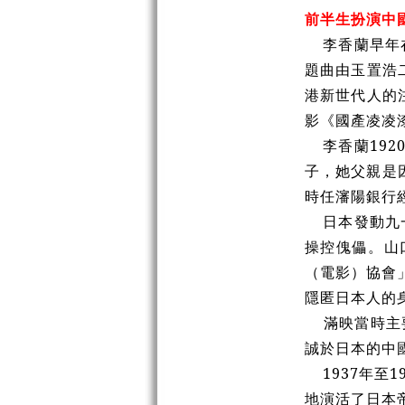
前半生扮演中
李香蘭早年在
題曲由玉置浩
港新世代人的
影《國產凌凌
李香蘭192
子，她父親是
時任瀋陽銀行
日本發動九一
操控傀儡。山
（電影）
協會
隱匿日本人的
滿映當時主要
誠於日本的中
1937年至
地演活了日本