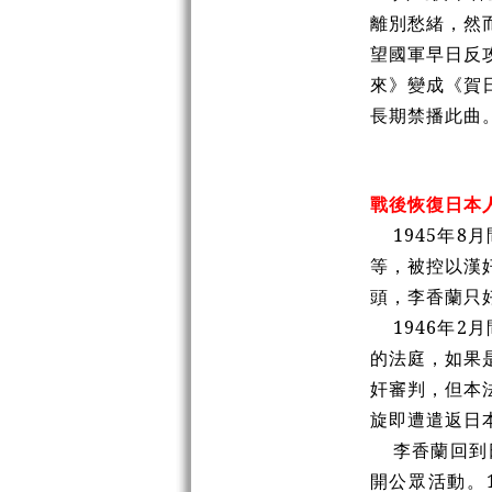
離別愁緒，然
望國軍早日反
來》變成《賀
長期禁播此曲
戰後恢復日本
1945年8
等，被控以漢
頭，李香蘭只
1946年2
的法庭，如果
奸審判，但本
旋即遭遣返日
李香蘭回到日
開公眾活動。