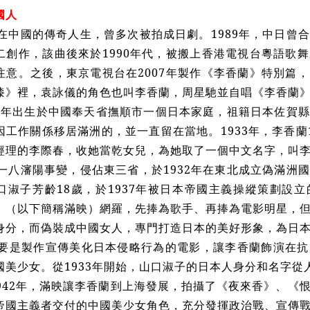
國人
中國的傳奇人生，曾多次被拍成日劇。1989年，中日曾
二創作，該曲後來於1990年代，被搬上香港電視台粵語歌
注意。之後，東京電視台在2007年製作《李香蘭》特別篇
漆》裡，袁詠儀的角色也叫李香蘭，周星馳並自唱《李香蘭
0年出生於中國奉天省撫順市一個日本家庭，祖籍日本佐賀
因工作關係移居滿洲的，並一直留在當地。1933年，李香蘭
經理的李際春，收她當乾女兒，為她取了一個中文名字，叫
八瀋陽事變，侵佔東三省，於1932年在東北成立偽滿洲
口淑子芳齡18歲，於1937年被日本帝國主義操縱策劃設
」（以下簡稱滿映）網羅，先捧為歌手、再捧為電影明星，
身分，而偽裝成中國女人，專門打造日本的美好形象，為日
是製作宣傳美化日本侵略行為的電影，讓李香蘭飾演在抗
國美少女。從1933年開始，山口淑子的日本人身分和名字從
1942年，滿映讓李香蘭到上海發展，拍攝了《夜來香》、《
帝國主義者交付的中國美少女角色，充分發揮政治戰、宣傳