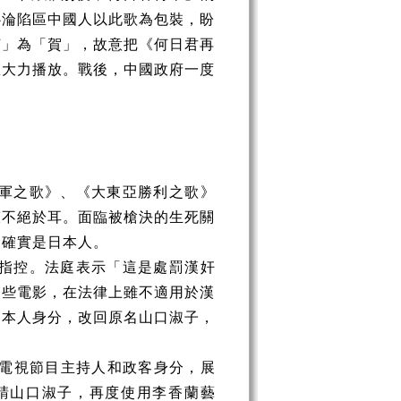
心淪陷區中國人以此歌為包裝，盼
何」為「賀」，故意把《何日君再
區大力播放。戰後，中國政府一度
遣軍之歌》、《大東亞勝利之歌》
聲不絕於耳。面臨被槍決的生死關
己確實是日本人。
奸指控。法庭表示「這是處罰漢奸
那些電影，在法律上雖不適用於漢
日本人身分，改回原名山口淑子，
電視節目主持人和政客身分，展
邀請山口淑子，再度使用李香蘭藝