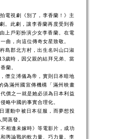
合拍電視劇《別了，李香蘭！》主
舞劇。此劇，讓李香蘭再度受到香
，由上戶彩扮演少女李香蘭。在電
》一曲，向這位傳奇女星致敬。
縣杵島郡北方村，出生名叫山口淑
13歲時，因父親的結拜兄弟、當
李香蘭。
國，僭立溥儀為帝，實則日本暗地
立的偽滿州國宣傳機構「滿州映畫
但代價之一就是她必須為日本利益
本侵略中國的事實合理化。
日運動中被日本征服，而夢想投
人間蒸發。
恨不相逢未嫁時》等電影片，成功
戰和輿論戰的軟力量、巧力量。李