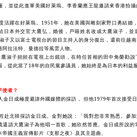
蓮，並從此進軍美國好萊塢。李香蘭應王龍邀請來香港拍攝
活躍在好萊塢。1951年，她在美國與雕刻家野口勇結婚，1
給日本外交官大鷹弘，婚後，戶籍姓名改成大鷹淑子，並
大鷹淑子又以富士電視台的節目主持人的身分復出，還前往越
過阿拉法特、曼德拉等風雲人物。
大鷹淑子頻頻在電視上出鏡頭，在時任首相的田中角榮勸說
屆，從此當了18年的自民黨參議員，她始終是為日本的利益
平使者？
金日成極度避諱外國媒體的採訪， 但他1979年首次接受
赴北韓採訪金日成。金對她說：「我對您非常熟悉。參加
成還請大鷹淑子為他唱一首歌，她欣然答應。金日成所說的電
本帝國主義宣傳影片《支那之夜》及其主題曲。