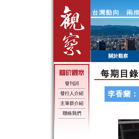
關於觀察
每期目錄
發刊詞
李香蘭：
發行人介紹
主筆群介紹
聯絡我們