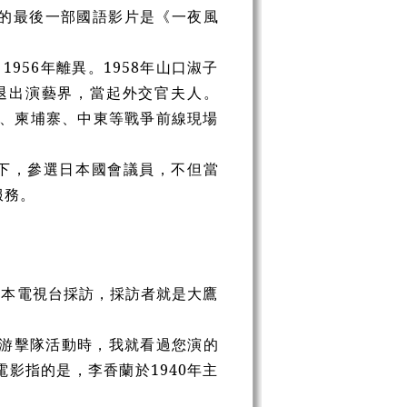
的最後一部國語影片是《一夜風
956年離異。1958年山口淑子
退出演藝界，當起外交官夫人。
南、柬埔寨、中東等戰爭前線現場
下，參選日本國會議員，不但當
服務。
日本電視台採訪，採訪者就是大鷹
游擊隊活動時，我就看過您演的
影指的是，李香蘭於1940年主