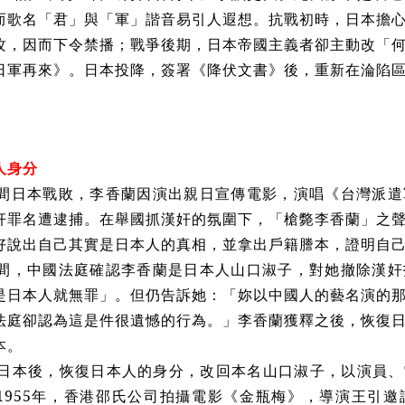
而歌名「君」與「軍」諧音易引人遐想。抗戰初時，日本擔
攻，因而下令禁播；戰爭後期，日本帝國主義者卻主動改「
日軍再來》。日本投降，簽署《降伏文書》後，重新在淪陷
。
人身分
月間日本戰敗，李香蘭因演出親日宣傳電影，演唱《台灣派
奸罪名遭逮捕。在舉國抓漢奸的氛圍下，「槍斃李香蘭」之
好說出自己其實是日本人的真相，並拿出戶籍謄本，證明自
月間，中國法庭確認李香蘭是日本人山口淑子，對她撤除漢
是日本人就無罪」。但仍告訴她：「妳以中國人的藝名演的
法庭卻認為這是件很遺憾的行為。」李香蘭獲釋之後，恢復
本。
本後，恢復日本人的身分，改回本名山口淑子，以演員、
1955年，香港邵氏公司拍攝電影《金瓶梅》，導演王引