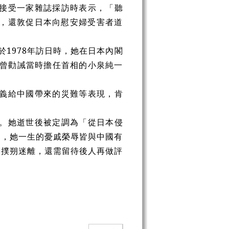
接受一家雜誌採訪時表示，「聽
」，還敦促日本向慰安婦受害者道
1978年訪日時，她在日本內閣
她曾勸誡當時擔任首相的小泉純一
義給中國帶來的災難等表現，肯
。她逝世後被定調為「從日本侵
名，她一生的憂戚榮辱皆與中國有
今撲朔迷離，還需留待後人再做評