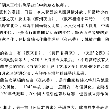
「關東軍推行戰爭政策中的糖衣炮彈」。
利的漢語、日語，令人驚豔的異國風情外貌，和當時少有
支那之夜》及主唱《蘇州夜曲》、《恨不相逢未嫁時》、《
風靡東北亞，成為中國頭號女明星，不只受日本人歡迎，中
年代，正是流行歌曲開始活躍的年代，學過西洋聲樂的她
曲家合作，包括黎錦光作曲作詞的《夜來香》；姚敏作曲、
名曲，有《夜來香》、《何日君再來》、《支那之夜》
露和吳鶯音等人，並稱「上海灘五大歌后」；不過當時沒有
香蘭主演的電影《白蘭之歌》與《支那之夜》也曾先後在台
年1月來台巡迴公演，有許多台灣的粉絲爭睹風采。
香蘭
首次演唱的名曲《夜來香》，是作曲家黎錦光特別為她量
奏的風格。 1949年後，該曲一度因為「有傷風化」被禁
1970年代翻唱，在中國大陸引起強烈迴響，也曾被香港作
相比，另一首《何日君再來》爭議更大。此曲原本是表達