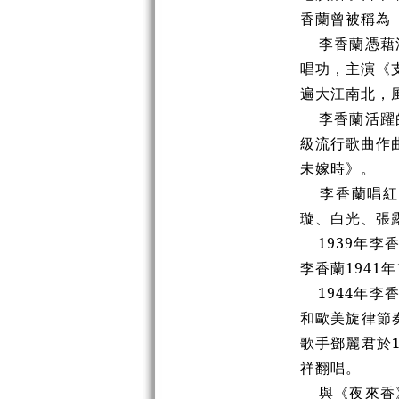
香蘭曾被稱為
李香蘭憑藉流
唱功，主演《
遍大江南北，
李香蘭活躍的
級流行歌曲作
未嫁時》。
李香蘭唱紅的
璇、白光、張
1939年李
李香蘭1941
1944年
李
和歐美旋律節
歌手鄧麗君於
祥翻唱。
與《夜來香》