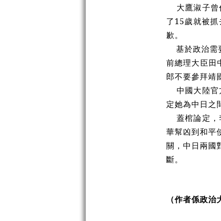
大鷹淑子曾任
了15歲就被
歉。
基於政治需要
前總理大臣田
郎不要參拜靖
中國大陸官方
定她為中日之
蓋棺論定，李
華幫凶到和平
關，中日兩國
斷。
（作者係政治