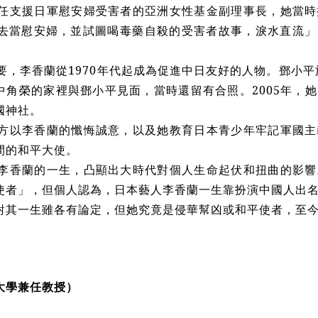
支援日軍慰安婦受害者的亞洲女性基金副理事長，她當時
抓去當慰安婦，並試圖喝毒藥自殺的受害者故事，淚水直流
，李香蘭從1970年代起成為促進中日友好的人物。鄧小平於
中角榮的家裡與鄧小平見面，當時還留有合照。2005年，
國神社。
以李香蘭的懺悔誠意，以及她教育日本青少年牢記軍國主
間的和平大使。
香蘭的一生，凸顯出大時代對個人生命起伏和扭曲的影響
使者」，但個人認為，日本藝人李香蘭一生靠扮演中國人出
對其一生雖各有論定，但她究竟是侵華幫凶或和平使者，至
大學兼任教授）