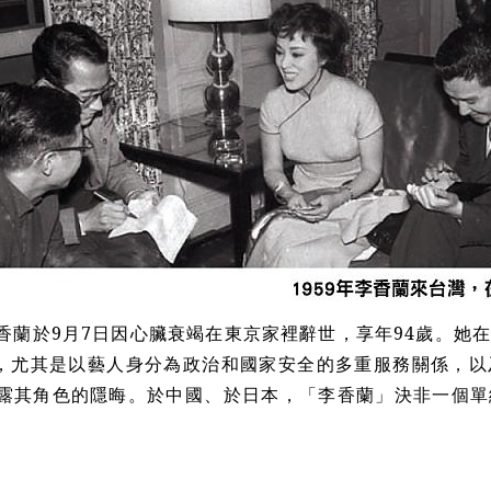
蘭於9月7日因心臟衰竭在東京家裡辭世，享年94歲。她
，尤其是以藝人身分為政治和國家安全的多重服務關係，以
曝露其角色的隱晦。於中國、於日本，「李香蘭」決非一個