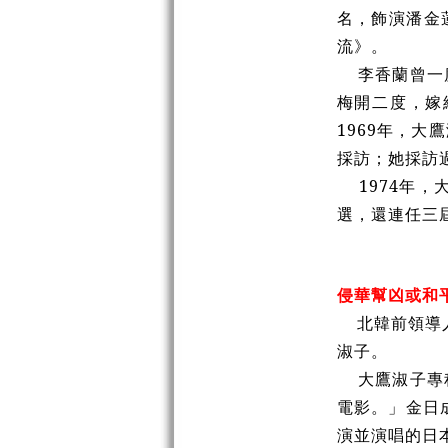
名，飾演潘金
流》。
李香蘭曾一度
梅開二度，嫁
1969年，
採訪；她採訪
1974年，
選，還連任三
侵華幫凶或和
北韓前領導人
淑子。
大鷹淑子專程
電影。」金日
演並演唱的日