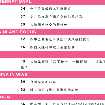
TERNATIONAL
全方位鳥瞰日本對華戰略
34
美、俄在烏克蘭的交鋒似曾相識
37
大陸周邊外交的新特色
39
INLAND FOCUS
四中全會習近平吹起二次政改的號角
42
綜觀大陸輔導電子產業發展
46
大陸為實現「和平統一、一國兩制」，採取
49
策？
NA IN WWII
台灣光復不能忘！
50
以共同的抗戰史凝聚民族記憶
52
AIGN
問蒼茫大地，誰主沉浮？─從2014聯想2016
56