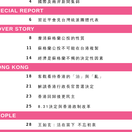
國際及兩岸新聞集錦
4
ECIAL REPORT
習近平會見台灣統派團體代表
6
VER STORY
釐清蘇格蘭公投的性質
8
蘇格蘭公投不可能在台港複製
11
經濟是蘇格蘭不獨的決定性因素
14
NG KONG
客觀看待香港的「治」與「亂」
18
解讀香港行政長官普選決定
21
香港回歸後更民主
23
8.31決定與香港政制改革
25
OPLE
王如玄：活在當下 不忘初衷
28