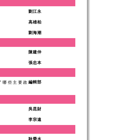
劉江永
高雄柏
劉海潮
陳建仲
張忠本
了哪些主要政
編輯部
吳昆財
李宗遠
耿榮水