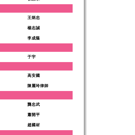
王炳忠
楊志誠
李成蔭
于宇
高安國
陳麗玲律師
龔忠武
蕭開平
趙國材