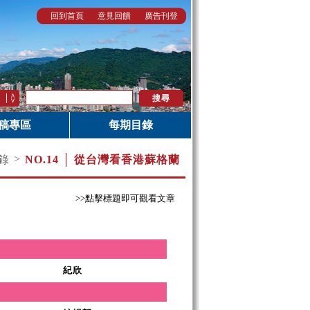
回到首頁
意見回饋
廣告刊登
稿專區
每期目錄
>
錄
NO.14 │ 從台灣看香港蘇格蘭
>>點擊標題即可觀看文章
紀欣