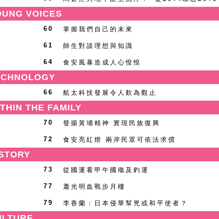
UNG VOICES
掌握我們自己的未來
60
師生對談理想與知識
61
食安風暴造成人心惶惶
64
CHNOLOGY
航太科技發展令人歎為觀止
66
HIN THE FAMILY
發揚黃埔精神 實現民族復興
70
食安亮紅燈 兩岸民眾可依法求償
72
STORY
從國運看甲午國殤及釣運
73
蕭光明血戰步月樓
77
李香蘭：日本侵華幫兇或和平使者？
79
LTURE