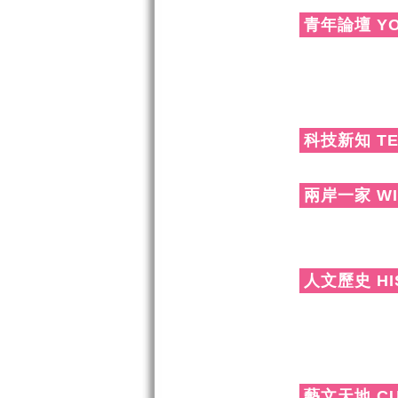
青年論壇 YO
科技新知 TE
兩岸一家 WIT
人文歷史 HI
藝文天地 CU