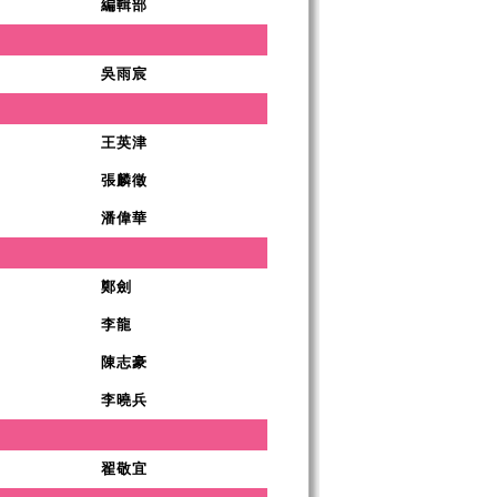
編輯部
吳雨宸
王英津
張麟徵
潘偉華
鄭劍
李龍
陳志豪
李曉兵
翟敬宜